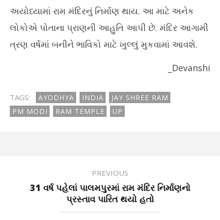
અયોધ્યામાં રામ મંદિરનું નિર્માણ થાય. આ માટે અનેક
લોકોએ પોતાના પ્રાણની આહુતિ આપી છે. મંદિર આગામી
ત્રણ વર્ષમાં બનીને ભાવિકો માટે ખુલ્લું મુકવામાં આવશે.
_Devanshi
TAGS:
AYODHYA
INDIA
JAY SHREE RAM
PM MODI
RAM TEMPLE
UP
PREVIOUS
31 વર્ષ પહેલાં પાલમપુરમાં રામ મંદિર નિર્માણનો
પ્રસ્તાવ પારિત થયો હતો