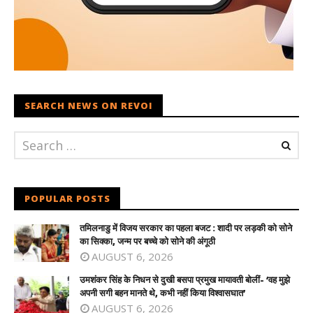
SEARCH NEWS ON REVOI
POPULAR POSTS
तमिलनाडु में विजय सरकार का पहला बजट : शादी पर लड़की को सोने
का सिक्का, जन्म पर बच्चे को सोने की अंगूठी
AUGUST 6, 2026
उमशंकर सिंह के निधन से दुखी बसपा प्रमुख मायावती बोलीं- ‘वह मुझे
अपनी सगी बहन मानते थे, कभी नहीं किया विश्वासघात’
AUGUST 6, 2026