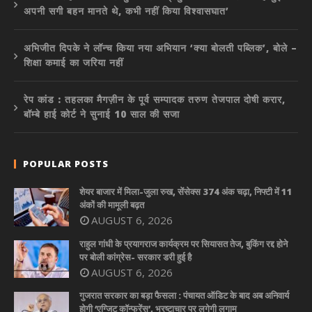
अपनी सगी बहन मानते थे, कभी नहीं किया विश्वासघात’
अभिजीत दिपके ने लॉन्च किया नया अभियान ‘क्या बोलती पब्लिक’, बोले –
शिक्षा कमाई का जरिया नहीं
रेप कांड : तहलका मैगज़ीन के पूर्व सम्पादक तरुण तेजपाल दोषी करार,
बॉम्बे हाई कोर्ट ने सुनाई 10 साल की सजा
POPULAR POSTS
शेयर बाजार में मिला-जुला रुख, सेंसेक्स 374 अंक चढ़ा, निफ्टी में 11
अंकों की मामूली बढ़त
AUGUST 6, 2026
राहुल गांधी के प्रयागराज कार्यक्रम पर सियासत तेज, बुकिंग रद्द होने
पर बोली कांग्रेस- सरकार डरी हुई है
AUGUST 6, 2026
गुजरात सरकार का बड़ा फैसला : पंचायत ऑडिट के बाद अब अनिवार्य
होगी ‘एग्जिट कॉन्फ्रेंस’, भ्रष्टाचार पर लगेगी लगाम