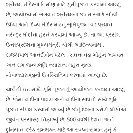
20
શ્રીરામ મંદિરના નિર્માણ માટે ભુમીપુજન કરવામાં આવ્યું
છે, અયોધ્યામાં ભગવાન શ્રીરામના જન્મ સ્થળે સૌથી
ઊંચા અને દિવ્ય મંદિર માટેનું ભૂમિપુજન વડાપ્રધાન
નરેન્દ્ર મોદીના હસ્તે કરવામાં આવ્યું છે, તો આ પ્રસંગે
ઉત્તરપ્રદેશના મુખ્યમંત્રી યોગી આદિત્યનાથ ,
રાજ્યપાલ આનંદીબેન પટેલ , સંઘના વડા મોહન ભાગવત
અને રામ જન્મભૂમિ ન્યાસના મહંત નૃત્ય
ગોપાલદાસજીની ઉપસ્થિતિમાં કરવામાં આવ્યું છે.
ચાંદીની ઈંટ સાથે ભૂમિ પૂજનનું આયોજન કરવામાં આવ્યું
છે. જેમાં ચાંદીના પાવડા અને ચાંદીના સાધનો સાથે ભૂમિ
પૂજન સંપન્ન કરવામાં આવ્યું છે જેનું દેશના કરોડો લોકોએ
જીવંત પ્રસારણ નિહાળ્યું છે. 500 વર્ષથી દેશના અને
દુનિયાના દરેક રામભક્ત માટે આ સ્વપ્ન સમાન હતું કે