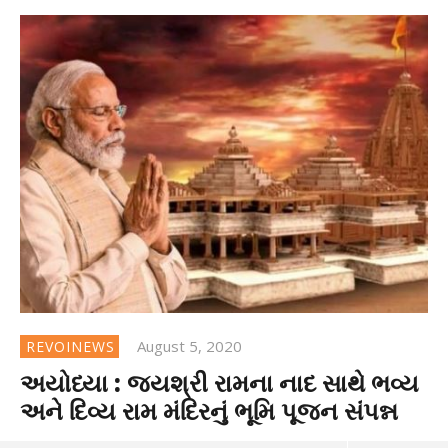
August 5, 2020
REVOINEWS
અયોધ્યા : જયશ્રી રામના નાદ સાથે ભવ્ય
અને દિવ્ય રામ મંદિરનું ભૂમિ પૂજન સંપન્ન