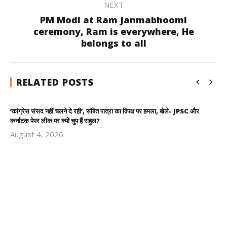
NEXT
PM Modi at Ram Janmabhoomi
ceremony, Ram is everywhere, He
belongs to all
RELATED POSTS
‘कांग्रेस संसद नहीं चलने दे रही’, संबित पात्रा का विपक्ष पर हमला, बोले- JPSC और
कर्नाटक पेपर लीक पर क्यों चुप हैं राहुल?
August 4, 2026
Revoi
Editor