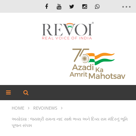
HOME
REVOINEWS
અયોધ્યા : જયશ્રી રામના નાદ સાથે ભવ્ય અને દિવ્ય રામ મંદિરનું ભૂમિ
પૂજન સંપન્ન