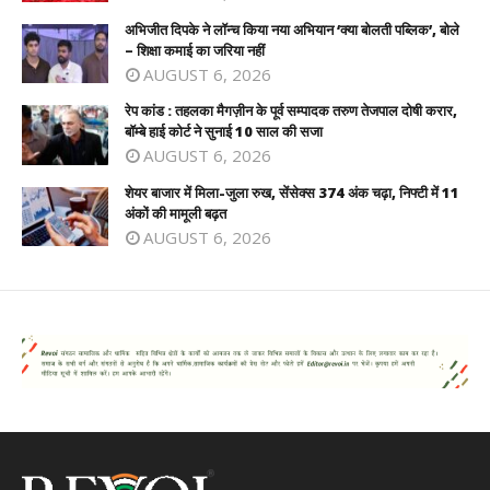
अभिजीत दिपके ने लॉन्च किया नया अभियान ‘क्या बोलती पब्लिक’, बोले
– शिक्षा कमाई का जरिया नहीं
AUGUST 6, 2026
रेप कांड : तहलका मैगज़ीन के पूर्व सम्पादक तरुण तेजपाल दोषी करार,
बॉम्बे हाई कोर्ट ने सुनाई 10 साल की सजा
AUGUST 6, 2026
शेयर बाजार में मिला-जुला रुख, सेंसेक्स 374 अंक चढ़ा, निफ्टी में 11
अंकों की मामूली बढ़त
AUGUST 6, 2026