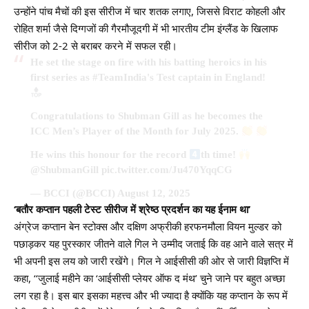
उन्होंने पांच मैचों की इस सीरीज में चार शतक लगाए, जिससे विराट कोहली और
रोहित शर्मा जैसे दिग्गजों की गैरमौजूदगी में भी भारतीय टीम इंग्लैंड के खिलाफ
सीरीज को 2-2 से बराबर करने में सफल रही।
He set the stage on fire with his batting heroics in his
first series as
#TeamIndia
's Test captain in England!
Congratulations to Shubman Gill as he becomes the
ICC Men’s Player of the Month for July 2025.
He wins this honour for the record
th time!
@ShubmanGill
pic.twitter.com/Ju470YqqCG
— BCCI (@BCCI)
August 12, 2025
‘
बतौर कप्तान पहली टेस्ट सीरीज में श्रेष्ठ प्रदर्शन का यह ईनाम था
’
अंग्रेज कप्तान बेन स्टोक्स और दक्षिण अफ्रीकी हरफनमौला वियन मुल्डर को
पछाड़कर यह पुरस्कार जीतने वाले गिल ने उम्मीद जताई कि वह आने वाले सत्र में
भी अपनी इस लय को जारी रखेंगे। गिल ने आईसीसी की ओर से जारी विज्ञप्ति में
कहा, ‘‘जुलाई महीने का ‘आईसीसी प्लेयर ऑफ द मंथ’ चुने जाने पर बहुत अच्छा
लग रहा है। इस बार इसका महत्त्व और भी ज्यादा है क्योंकि यह कप्तान के रूप में