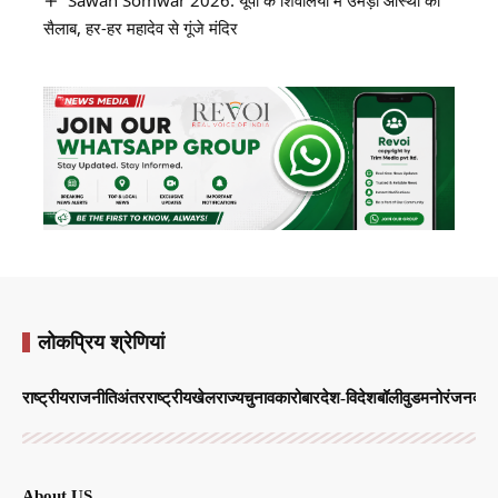
सैलाब, हर-हर महादेव से गूंजे मंदिर
लोकप्रिय श्रेणियां
राष्ट्रीय
राजनीति
अंतरराष्ट्रीय
खेल
राज्य
चुनाव
कारोबार
देश-विदेश
बॉलीवुड
मनोरंजन
व्याप
About US