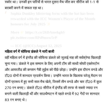
स्कोर था। उनकी इन पारियों से भारत दूसरा मैच जीत कर सीरीज को 1-1 से
बराबरी करने में सफल रहा था।
Sophia Dunkley blistering form with the bat has been
rewarded with the ICC Women's Player of the Month
honours for July 2025
More
https://t.co/26DAmekgbS
pic.twitter.com/BPd9mow5rP
— ICC (@ICC)
August 12, 2025
महिला वर्ग में सोफिया डंकले ने मारी बाजी
वहीं महिला वर्ग में इंग्लैंड की सोफिया डंकले को जुलाई माह की सर्वश्रेष्ठ खिलाड़ी
चुना गया। डंकले ने इस सम्मान के लिए अपनी टीम की साथी सोफी एक्लेस्टोन
और आयरलैंड की कप्तान गैबी लुईस को पीछे छोड़ा। उन्होंने इस दौरान वनडे और
टी20 दोनों में शानदार प्रदर्शन किया। उन्होंने भारत के खिलाफ घरेलू मैदान पर
दोनों प्रारूप में हुए सभी सात मैच खेले, जिसमें तीन वनडे और चार टी20 में कुल
270 रन बनाए। डंकले टी20 सीरीज में इंग्लैंड की तरफ से सबसे ज्यादा रन
बनाने वाली खिलाड़ी थीं और साउथैम्पटन में पहले वनडे में 92 गेंदों पर शानदार
83 रन बनाए थे।