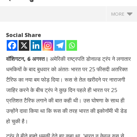
MORE
Social Share
वॉशिगटन, 6 अगस्त।
अमेरिकी राष्ट्रपति डोनाल्ड ट्रंप ने लगातार
धमकियों के बाद बुधवार को अंततः भारत पर 25 फीसदी अतरिक्त
टैरिफ का नया बम फोड़ दिया। रूस से तेल खरीदने पर नाराजगी
जाहिर करने के बीच ट्रंप ने कुछ दिन पहले ही भारत पर 25
प्रतिशत टैरिफ लगाने की बात कही थी। उस घोषणा के साथ ही
NOW VIEWING
उन्होंने दावा किया था कि रूस की तरह भारत की इकोनॉमी भी डेड
ट्रंप ने अंतत: फोड़ा टैरिफ बम : भारत पर लगाया 25% अतिरिक्त टैरिफ, अब कुल
दुबई
हो चुकी है।
टैरिफ 50 प्रतिशत हुआ
को 
August
Au
ट्रंप ने बीते हफ्ते धमकी देते हुए कहा था, ‘भारत न केवल रुस से