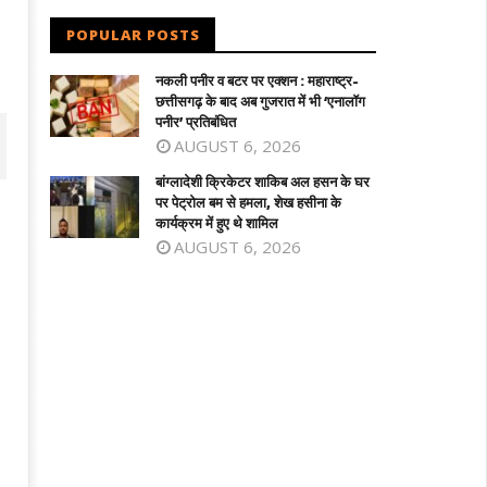
POPULAR POSTS
नकली पनीर व बटर पर एक्शन : महाराष्ट्र-
छत्तीसगढ़ के बाद अब गुजरात में भी ‘एनालॉग
पनीर’ प्रतिबंधित
AUGUST 6, 2026
बांग्लादेशी क्रिकेटर शाकिब अल हसन के घर
पर पेट्रोल बम से हमला, शेख हसीना के
कार्यक्रम में हुए थे शामिल
AUGUST 6, 2026
पी में बसपा के इकलौते विधायक उमाशंकर सिंह का
वर्चुअल संबोधन में भावुक शेख हसीना बोलीं-
न, दिल्ली के फोर्टिस अस्पताल में ली अंतिम
‘दिसम्बर में बांग्लादेश लौटूंगी, वे मुझे जेल में डालें 
ंस
मार दें’
ne
June