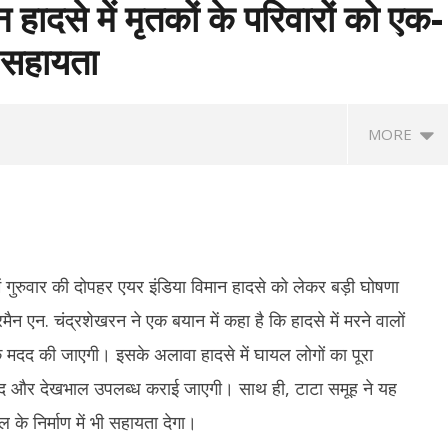
हादसे में मृतकों के परिवारों को एक-
 सहायता
MORE
ं गुरुवार की दोपहर एयर इंडिया विमान हादसे को लेकर बड़ी घोषणा
मैन एन. चंद्रशेखरन ने एक बयान में कहा है कि हादसे में मरने वालों
 मदद की जाएगी। इसके अलावा हादसे में घायल लोगों का पूरा
बटर पर एक्शन : महाराष्ट्र-
बांग्लादेशी क्रिकेटर शाकिब अल हसन के घर पर
यू
दद और देखभाल उपलब्ध कराई जाएगी। साथ ही, टाटा समूह ने यह
 बाद अब गुजरात में भी ‘एनालॉग पनीर’
पेट्रोल बम से हमला, शेख हसीना के कार्यक्रम में
निध
हुए थे शामिल
सा
 के निर्माण में भी सहायता देगा।
June
Ju