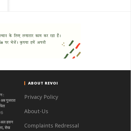
ABOUT REVOI
न :
Privacy Policy
द अब गुजरात
ंधित
About-Us
26
िब अल हसन
Complaints Redressal
ला, शेख