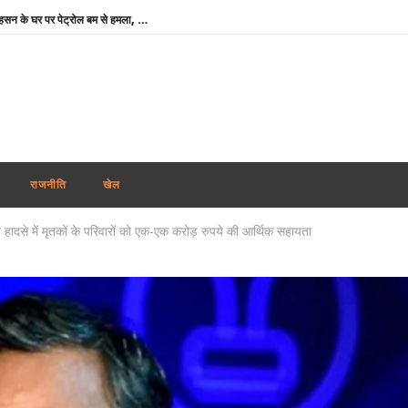
बांग्लादेशी क्रिकेटर शाकिब अल हसन के घर पर पेट्रोल बम से हमला, शेख हसीना के कार्यक्रम में हुए थे शामिल
यूपी में बसपा के इकलौते विधायक उमाशंकर सिंह का निधन, दिल्ली के फोर्टिस अस्पताल में ली अंतिम सांस
वर्चुअल संबोधन में भावुक शेख हसीना बोलीं- ‘दिसम्बर में बांग्लादेश लौटूंगी, वे मुझे जेल में डालें या मार दें’
यूपी विधानसभा : मानसून सत्र निर्धारित से एक दिन पहले ही स्थगित, सीएम योगी ने विपक्ष के हंगामे को बताया शर्मनाक
लखनऊ-कानपुर एक्सप्रेसवे पर टोल टैक्स वसूली रोकी गई, NHAI ने लापरवाही पर कम्पनी को किया ब्लैकलिस्ट
नितिन गडकरी को बॉम्बे हाई कोर्ट से राहत : E20 पेट्रोल मुद्दे पर सभी फेक पोस्ट हटाने का आदेश
राजनीति
खेल
RAC टिकटधारक यात्रियों को राहत : अब AC कोच में मिलेगी पूरी बेडरोल किट, रेलवे ने जारी किया निर्देश
 हादसे में मृतकों के परिवारों को एक-एक करोड़ रुपये की आर्थिक सहायता
मेटा के CEO मार्क जुकरबर्ग ने सीएसएएम, डीपफेक कंटेंट व ऑपरेटिंग सिस्टम में गलतियों पर भारत सरकार से मांगी माफी
उतार-चढ़ाव के बीच शेयर बाजार में मामूली बढ़त, सेंसेक्स फिर 79,000 के ऊपर नहीं टिक सका
नकली पनीर व बटर पर एक्शन : महाराष्ट्र-छत्तीसगढ़ के बाद अब गुजरात में भी ‘एनालॉग पनीर’ प्रतिबंधित