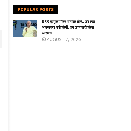
POPULAR POSTS
RSS प्रमुख मोहन भागवत बोले- जब तक
असमानता बनी रहेगी, तब तक जारी रहेगा
आरक्षण
AUGUST 7, 2026
िलनाडु में विजय सरकार का पहला बजट : शादी
माफिया अतीक अहमद के छोटे बेटे अबान की सड़
लड़की को सोने का सिक्का, जन्म पर बच्चे को
दुर्घटना में मौत, छोटे भाई का शव देख बिलख पड़ा
े की अंगूठी
अहजम
ugust
August