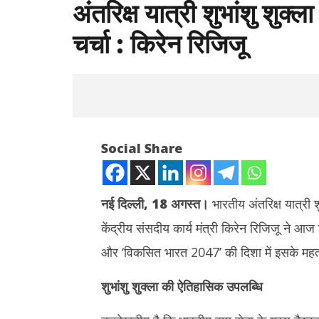
अंतरिक्ष यात्री शुभांशु शुक
चर्चा : किरेन रिजिजू
Social Share
नई दिल्ली, 18 अगस्त।
भारतीय अंतरिक्ष यात्री श
केंद्रीय संसदीय कार्य मंत्री किरेन रिजिजू ने आज
NOW VIEWING
और ‘विकसित भारत 2047’ की दिशा में इसके महत्व
अंतरिक्ष यात्री शुभांशु शुक्ला की सफलता पर संसद
दुबई में होग
में होगी विशेष चर्चा : किरेन रिजिजू
जारी किया क
शुभांशु शुक्ला की ऐतिहासिक उपलब्धि
की टक्कर
August
August
18,