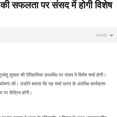
्ला की सफलता पर संसद में होगी विशेष
MORE
ुभांशु शुक्ला की ऐतिहासिक उपलब्धि पर संसद में विशेष चर्चा होगी।
 घोषणा की। उन्होंने बताया कि यह चर्चा भारत के अंतरिक्ष कार्यक्रम
 पर केंद्रित होगी।
ा महिला टी20 एशिया कप : ACC ने
RSS प्रमुख मोहन भागवत बोले- जब तक
तम
ार्यक्रम, 5 सितम्बर को भारत-पाक
असमानता बनी रहेगी, तब तक जारी रहेगा आरक्षण
पर 
सोन
August
A
18,