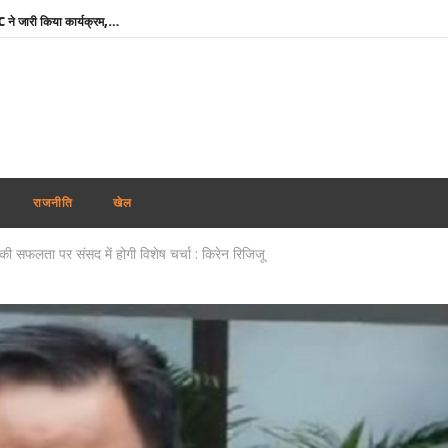
दुबई में होगा महिला टी20 एशिया कप : ACC ने जारी किया कार्यक्रम, 5 सितम्बर को भारत-पाक की टक्कर
RSS प्रमुख मोहन भागवत बोले- जब तक असमानता बनी रहेगी, तब तक जारी रहेगा आरक्षण
तमिलनाडु में विजय सरकार का पहला बजट : शादी पर लड़की को सोने का सिक्का, जन्म पर बच्चे को सोने की अंगूठी
माफिया अतीक अहमद के छोटे बेटे अबान की सड़क दुर्घटना में मौत, छोटे भाई का शव देख बिलख पड़ा अहजम
उमशंकर सिंह के निधन से दुखी बसपा प्रमुख मायावती बोलीं- ‘वह मुझे अपनी सगी बहन मानते थे, कभी नहीं किया विश्वासघात’
अभिजीत दिपके ने लॉन्च किया नया अभियान ‘क्या बोलती पब्लिक’, बोले – शिक्षा कमाई का जरिया नहीं
राजनीति
खेल
रेप कांड : तहलका मैगज़ीन के पूर्व सम्पादक तरुण तेजपाल दोषी करार, बॉम्बे हाई कोर्ट ने सुनाई 10 साल की सजा
ला की सफलता पर संसद में होगी विशेष चर्चा : किरेन रिजिजू
शेयर बाजार में मिला-जुला रुख, सेंसेक्स 374 अंक चढ़ा, निफ्टी में 11 अंकों की मामूली बढ़त
‘विकसित भारत’ विजन को आगे बढ़ाने में प्रादेशिक सेना का योगदान महत्वपूर्ण : राजनाथ सिंह
मोदी कैबिनेट ने GOBARdhan योजना को दी मंजूरी : गोबर व जैविक कचरे से बनेगी स्वच्छ ऊर्जा
दुबई में होगा महिला टी20 एशिया कप : ACC ने जारी किया कार्यक्रम, 5 सितम्बर को भारत-पाक की टक्कर