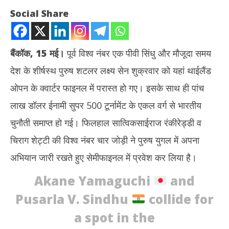
Social Share
बैंकॉक
, 15
मई।
पूर्व विश्व नंबर एक पीवी सिंधु और मौजूदा समय
देश के शीर्षस्थ पुरुष शटलर लक्ष्य सेन शुक्रवार को यहां थाईलैंड
ओपन के क्वार्टर फाइनल में परास्त हो गए। इसके साथ ही पांच
लाख डॉलर ईनामी सुपर 500 टूर्नामेंट के एकल वर्ग से भारतीय
चुनौती समाप्त हो गई। फिलहाल सात्विकसाईराज रंकीरेड्डी व
NOW VIEWING
चिराग शेट्टी की विश्व नंबर चार जोड़ी ने पुरुष युगल में अपना
थाईलैंड ओपन : सिंधु व लक्ष्य की हार से एकल में भारतीय चुनौती खत्म, सात्विक-
सीएम
अभियान जारी रखते हुए सेमीफाइनल में प्रवेश कर लिया है।
चिराग सेमीफाइनल में पहुंचे
राजन
May
Ma
Akane Yamaguchi
and
15,
15
Pusarla V. Sindhu
collide for
2026
20
a spot in the