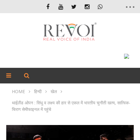
HOME
हिन्दी
खेल
थाईलैंड ओपन : सिंधु व लक्ष्य की हार से एकल में भारतीय चुनौती खत्म, सात्विक-
चिराग सेमीफाइनल में पहुंचे