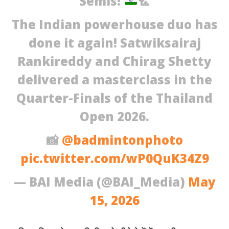
Semis!
🏸
​The Indian powerhouse duo has
done it again! Satwiksairaj
Rankireddy and Chirag Shetty
delivered a masterclass in the
Quarter-Finals of the Thailand
Open 2026.
📸
@badmintonphoto
pic.twitter.com/wP0QuK34Z9
— BAI Media (@BAI_Media)
May
15, 2026