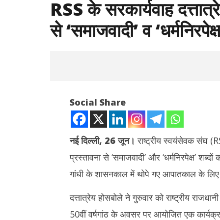
RSS के सरकार्यवाह दत्तात्र
से ‘समाजवादी’ व ‘धर्मनिरपे
Social Share
नई दिल्ली
,
26 जून।
राष्ट्रीय स्वयंसेवक संघ (R
प्रस्तावना से ‘समाजवादी’ और ‘धर्मनिरपेक्ष’ शब्दो
NOW VIEWING
गांधी के शासनकाल में थोपे गए आपातकाल के लिए
RSS के सरकार्यवाह दत्तात्रेय होसबाले ने संविधान
तमिलनाडु मे
की प्रस्तावना से ‘समाजवादी’ व ‘धर्मनिरपेक्ष’ शब्द
पर लड़की को 
दत्तात्रेय होसबोले ने गुरुवार को राष्ट्रीय राजधा
हटाने की वकालत की
सोने की अंगूठ
50वीं वर्षगांठ के अवसर पर आयोजित एक कार्यक्रम म
June
June