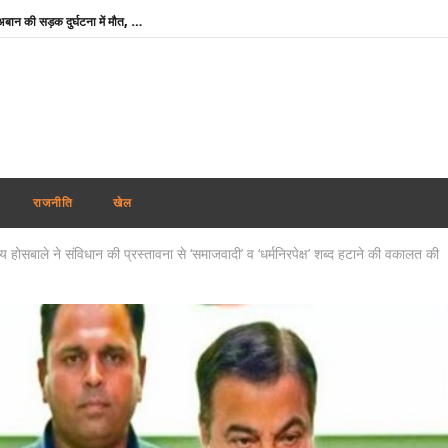
माफिया अतीक अहमद के छोटे बेटे अबान की सड़क दुर्घटना में मौत, छोटे भाई का शव देख बिलख पड़ा अहजम
उमशंकर सिंह के निधन से दुखी बसपा प्रमुख मायावती बोलीं- ‘वह मुझे अपनी सगी बहन मानते थे, कभी नहीं किया विश्वासघात’
अभिजीत दिपके ने लॉन्च किया नया अभियान ‘क्या बोलती पब्लिक’, बोले – शिक्षा कमाई का जरिया नहीं
रेप कांड : तहलका मैगज़ीन के पूर्व सम्पादक तरुण तेजपाल दोषी करार, बॉम्बे हाई कोर्ट ने सुनाई 10 साल की सजा
शेयर बाजार में मिला-जुला रुख, सेंसेक्स 374 अंक चढ़ा, निफ्टी में 11 अंकों की मामूली बढ़त
‘विकसित भारत’ विजन को आगे बढ़ाने में प्रादेशिक सेना का योगदान महत्वपूर्ण : राजनाथ सिंह
राजनीति
खेल
मोदी कैबिनेट ने GOBARdhan योजना को दी मंजूरी : गोबर व जैविक कचरे से बनेगी स्वच्छ ऊर्जा
ेय होसबाले ने संविधान की प्रस्तावना से ‘समाजवादी’ व ‘धर्मनिरपेक्ष’ शब्द हटाने की वकालत की
राहुल गांधी के प्रयागराज कार्यक्रम पर सियासत तेज, बुकिंग रद्द होने पर बोली कांग्रेस- सरकार डरी हुई है
Uttarakhand Rain Alert: किन्नौर में भूस्खलन से NH-5 बंद, बद्रीनाथ हाईवे समेत कई सड़कें प्रभावित
तमिलनाडु में विजय सरकार का पहला बजट : शादी पर लड़की को सोने का सिक्का, जन्म पर बच्चे को सोने की अंगूठी