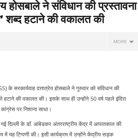
ेय होसबाले ने संविधान की प्रस्तावना
क्ष’ शब्द हटाने की वकालत की
MORE
SS) के सरकार्यवाह दत्तात्रेय होसबाले ने गुरुवार को संविधान की
ं को हटाने की वकालत की। इसके साथ ही उन्होंने 50 वर्ष पहले इंदिरा
 कांग्रेस पर निशाना साधा।
ं विजय सरकार का पहला बजट : शादी
माफिया अतीक अहमद के छोटे बेटे अबान की सड़क
उम
सोने का सिक्का, जन्म पर बच्चे को
दुर्घटना में मौत, छोटे भाई का शव देख बिलख पड़ा
माय
नी नई दिल्ली के डॉ. आंबेडकर अंतरराष्ट्रीय केंद्र में आपातकाल की
ी
अहजम
कभ
ें यह टिप्पणी की। इसी कार्यक्रम में उन्होंने केंद्रीय सड़क
June
Ju