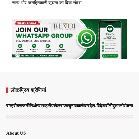
सत्य और जनहितकारी सूचना का दिया संदेश
लोकप्रिय श्रेणियां
राष्ट्रीय
राजनीति
अंतरराष्ट्रीय
खेल
राज्य
चुनाव
कारोबार
देश-विदेश
बॉलीवुड
मनोरंजन
व्याप
About US