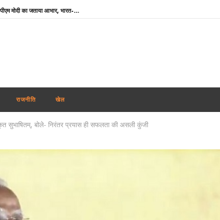
‘मेरे मित्र, धन्यवाद’ : नेतन्याहू ने पीएम मोदी का जताया आभार, भारत-इजराइल रिश्ते मजबूत करने पर जोर
NSF कॉन्क्लेव में बोले खेल मंत्री मांडविया- ‘चयन प्रक्रिया निष्पक्ष हो, किसी एथलीट के साथ नाइंसाफी नहीं होनी चाहिए’
तमिलनाडु के सीएम विजय को राहत : पत्नी संगीता ने वापस ली तलाक की अर्जी
भारतीय नाविकों की सुरक्षा सर्वोच्च प्राथमिकता, खाड़ी क्षेत्र में 24 घंटे हेल्पलाइन सक्रिय : विदेश मंत्रालय
पंजाब में फिर अकाली दल-भाजपा गठबंधन की अटकलें : सुखबीर बादल ने पीएम मोदी से की मुलाकात, AAP ने कसा तंज
थाईलैंड : 9वीं कक्षा के छात्र ने पहले दादा-दादी की हत्या की, फिर स्कूल पहुंचकर 5 शिक्षकों को उतारा मौत के घाट
राजनीति
खेल
शेयर बाजार में गिरावट के साथ कारोबारी सप्ताह का समापन, सेंसेक्स 456 अंक टूटा, निफ्टी 65 अंक कमजोर
कृत सुभाषितम्, बोले- निरंतर प्रयास ही सफलता की असली कुंजी
कोरिया मास्टर्स : अश्मिता की टॉप सीड पर स्तब्धकारी जीत, रक्षिता ने तन्वी को बाहर किया, सेमीफाइनल में आमने-सामने
बांग्लादेश ने बिजली व गैस संकट के बीच भारत से अधिक डीजल सप्लाई की अपील की
झारखंड : छात्रों की सरकार के साथ पहले दौर की बातचीत खत्म, आंदोलन जारी रखने पर अडिग