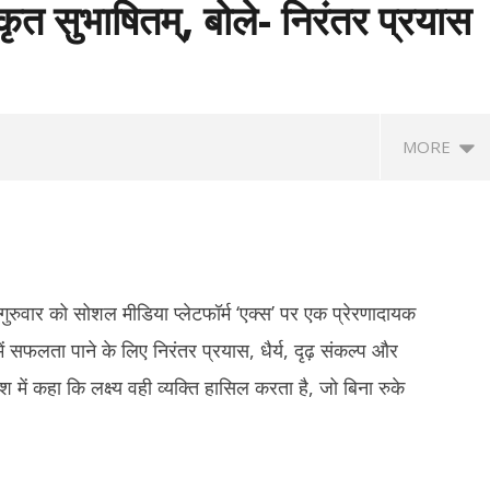
ृत सुभाषितम्, बोले- निरंतर प्रयास
MORE
ने गुरुवार को सोशल मीडिया प्लेटफॉर्म ‘एक्स’ पर एक प्रेरणादायक
ं सफलता पाने के लिए निरंतर प्रयास, धैर्य, दृढ़ संकल्प और
देश में कहा कि लक्ष्य वही व्यक्ति हासिल करता है, जो बिना रुके
त्रों की सरकार के साथ पहले दौर की
‘मेरे मित्र, धन्यवाद’ : नेतन्याहू ने पीएम मोदी का
NSF
, आंदोलन जारी रखने पर अडिग
जताया आभार, भारत-इजराइल रिश्ते मजबूत करने
प्र
पर जोर
नाइ
July
Ju