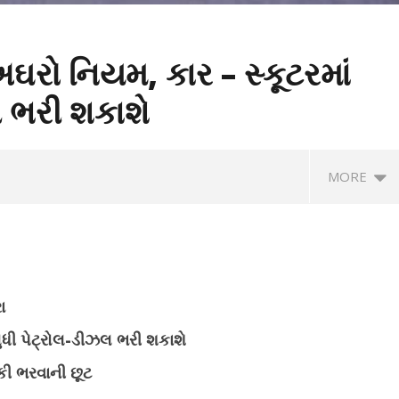
ઘરો નિયમ, કાર – સ્કૂટરમાં
 ભરી શકાશે
MORE
ા
સુધી પેટ્રોલ-ડીઝલ ભરી શકાશે
કી ભરવાની છૂટ
े घर के बाहर ड्यूटी पर तैनात
Chamba Bus Accident : चंबा में दर्दनाक
माय