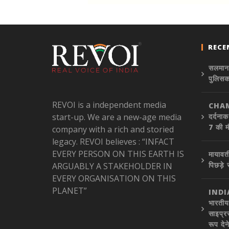
RECE
सलमान 
पुलिसक
REVOI is a independent media
CHAM
start-up. We are a new-age media
दर्दना
7 की 
company with a rich and storied
legacy. REVOI believes : “INFACT
EVERY PERSON ON THIS EARTH IS
मायावत
पिछड़े
ARGUABLY A STAKEHOLDER IN
EVERY ORGANISATION ON THIS
PLANET”
INDI
भारतीय
साइप्र
रूप दे