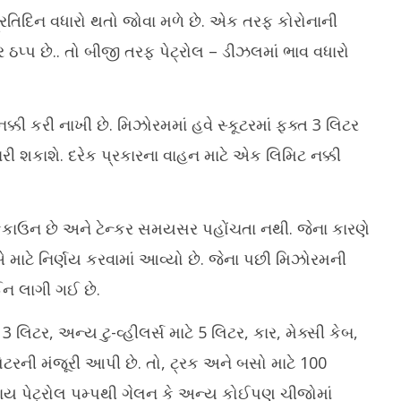
ी मौत, हार्ट अटैक की आशंका
बस हादसा, ड्राइवर-कंडक्टर समेत 7 की मौत;
से 
્રતિદિન વધારો થતો જોવા મળે છે. એક તરફ કોરોનાની
11 घायल
A
 ઠપ્પ છે.. તો બીજી તરફ પેટ્રોલ – ડીઝલમાં ભાવ વધારો
August
1
11,
2
2020
્કી કરી નાખી છે. મિઝોરમમાં હવે સ્કૂટરમાં ફક્ત 3 લિટર
રી શકાશે. દરેક પ્રકારના વાહન માટે એક લિમિટ નક્કી
ોકકાઉન છે અને ટેન્કર સમયસર પહોંચતા નથી. જેના કારણે
 એ માટે નિર્ણય કરવામાં આવ્યો છે. જેના પછી મિઝોરમની
ન લાગી ગઈ છે.
3 લિટર, અન્ય ટુ-વ્હીલર્સ માટે 5 લિટર, કાર, મેક્સી કેબ,
લિટરની મંજૂરી આપી છે. તો, ટ્રક અને બસો માટે 100
ાય પેટ્રોલ પમ્પથી ગેલન કે અન્ય કોઈપણ ચીજોમાં