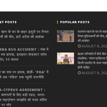
NT POSTS
POPULAR POSTS
खान के घर के बाहर ड्यूटी पर तैनात
सलमान खान के घर के बाहर 
तैनात पुलिसकर्मी की मौत, ह
र्मी की मौत, हार्ट अटैक की आशंका
की आशंका
AUGUST 8, 20
BA BUS ACCIDENT : चंबा में
NSF कॉन्क्लेव में बोले खेल 
क बस हादसा, ड्राइवर-कंडक्टर समेत
मांडविया- ‘चयन प्रक्रिया निष
मौत; 11 घायल
किसी एथलीट के साथ नाइंस
होनी चाहिए’
ी का सपा पर हमला, बोलीं- ‘PDA’ में
AUGUST 8, 20
 से अब ‘पंडित’ तक पहुंची राजनीति
A-CYPRUS AGREEMENT :
 कामगारों के लिए बड़ी पहल, भारत-
स माइग्रेशन समझौते को जल्द अंतिम
ने पर जोर