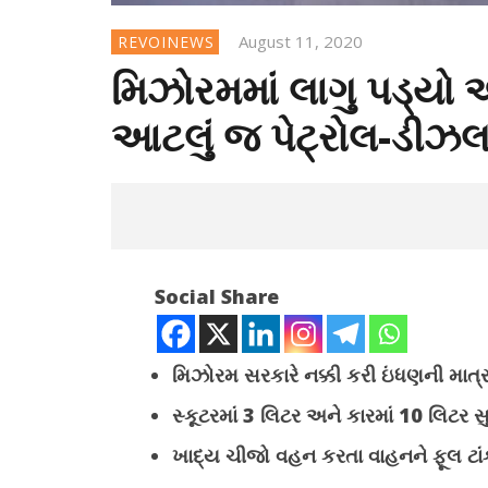
August 11, 2020
REVOINEWS
મિઝોરમમાં લાગુ પડ્યો અ
આટલું જ પેટ્રોલ-ડીઝલ
Social Share
મિઝોરમ સરકારે નક્કી કરી ઇંધણની માત્ર
સ્કૂટરમાં 3 લિટર અને કારમાં 10 લિટર 
NOW VIEWING
ખાદ્ય ચીજો વહન કરતા વાહનને ફૂલ ટાં
મિઝોરમમાં લાગુ પડ્યો અઘરો નિયમ, કાર –
सलमान खान क