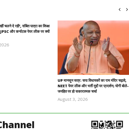
हीं चलने दे रही’, संबित पात्रा का विपक्ष
 JPSC और कर्नाटक पेपर लीक पर क्यों
 2026
Revoi
Editor
UP मानसून सत्र: सपा विधायकों का राम मंदिर चढ़ावे,
NEET पेपर लीक और भर्ती मुद्दों पर प्रदर्शन; योगी बोले-
जनहित पर हो सकारात्मक चर्चा
August 3, 2026
Revoi
Editor
Channel