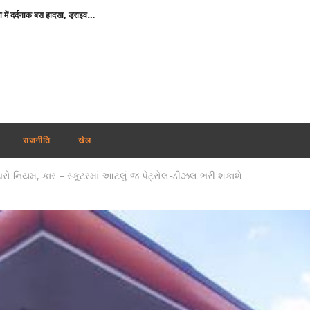
Chamba Bus Accident : चंबा में दर्दनाक बस हादसा, ड्राइवर-कंडक्टर समेत 7 की मौत; 11 घायल
मायावती का सपा पर हमला, बोलीं- ‘PDA’ में पिछड़े से अब ‘पंडित’ तक पहुंची राजनीति
India-Cyprus Agreement : भारतीय कामगारों के लिए बड़ी पहल, भारत-साइप्रस माइग्रेशन समझौते को जल्द अंतिम रूप देने पर जोर
झारखंड : छात्रों की सरकार के साथ पहले दौर की बातचीत खत्म, आंदोलन जारी रखने पर अडिग
‘मेरे मित्र, धन्यवाद’ : नेतन्याहू ने पीएम मोदी का जताया आभार, भारत-इजराइल रिश्ते मजबूत करने पर जोर
NSF कॉन्क्लेव में बोले खेल मंत्री मांडविया- ‘चयन प्रक्रिया निष्पक्ष हो, किसी एथलीट के साथ नाइंसाफी नहीं होनी चाहिए’
राजनीति
खेल
तमिलनाडु के सीएम विजय को राहत : पत्नी संगीता ने वापस ली तलाक की अर्जी
રો નિયમ, કાર – સ્કૂટરમાં આટલું જ પેટ્રોલ-ડીઝલ ભરી શકાશે
भारतीय नाविकों की सुरक्षा सर्वोच्च प्राथमिकता, खाड़ी क्षेत्र में 24 घंटे हेल्पलाइन सक्रिय : विदेश मंत्रालय
पंजाब में फिर अकाली दल-भाजपा गठबंधन की अटकलें : सुखबीर बादल ने पीएम मोदी से की मुलाकात, AAP ने कसा तंज
सलमान खान के घर के बाहर ड्यूटी पर तैनात पुलिसकर्मी की मौत, हार्ट अटैक की आशंका