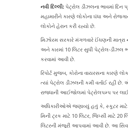
સ્કૂટરમાં આટલું જ પેટ્રોલ-ડીઝલ ભરી
पुलिसकर्मी क
નવી દિલ્લી:
પેટ્રોલ ડીઝલના ભાવમાં દિન પ
શકાશે
August
મહામારીને કારણે લોકોના ઘંધા અને રોજગાર
August
11,
11,
2020
લોકોને હેરાન કરી રહ્યો છે.
2020
મિઝોરમ સરકારે મંગળવારે ઈંધણની માત્રા નક
અને કારમાં 10 લિટર સુધી પેટ્રોલ-ડીઝલ ભ
કરવામાં આવી છે.
રિપોર્ટ મુજબ, કોરોના વાયરસના કારણે લ
ત્યાં પેટ્રોલ ડીઝલની કમી વર્તાઈ રહી છે.
રાજધાની આઈજોલમાં પેટ્રોલપમ્પ પર લાઈ
અધિકારીઓએ જણાવ્યું હતું કે, સ્કૂટર માટે 
મિની ટ્રક માટે 10 લિટર, જિપ્સી માટે 20 
લિટરની મંજૂરી આપવામાં આવી છે. આ સિવ