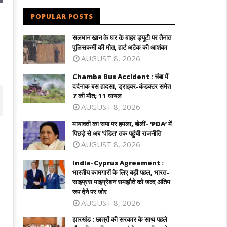
POPULAR POSTS
सलमान खान के घर के बाहर ड्यूटी पर तैनात
पुलिसकर्मी की मौत, हार्ट अटैक की आशंका
AUGUST 8, 2026
Chamba Bus Accident : चंबा में
दर्दनाक बस हादसा, ड्राइवर-कंडक्टर समेत
7 की मौत; 11 घायल
AUGUST 8, 2026
मायावती का सपा पर हमला, बोलीं- ‘PDA’ में
पिछड़े से अब ‘पंडित’ तक पहुंची राजनीति
AUGUST 8, 2026
India-Cyprus Agreement :
भारतीय कामगारों के लिए बड़ी पहल, भारत-
साइप्रस माइग्रेशन समझौते को जल्द अंतिम
रूप देने पर जोर
AUGUST 8, 2026
झारखंड : छात्रों की सरकार के साथ पहले
India-Cyprus Agreement : भारती
ावती का सपा पर हमला, बोलीं- 'PDA' में पिछड़े