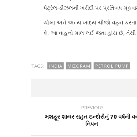
પેટ્રેલ-ડીઝલની ખરીદી પર પ્રતિબંધ મૂકવામ
ચોખા અને અન્ય ખાદ્ય ચીજો વહન કરતા વાહ
કે, આ વાહનો માલ લઈ જતા હોય છે, તેથી 
TAGS:
INDIA
MIZORAM
PETROL PUMP
PREVIOUS
મશહૂર શાયર રાહત ઇન્દોરીનું 70 વર્ષની વ
નિધન