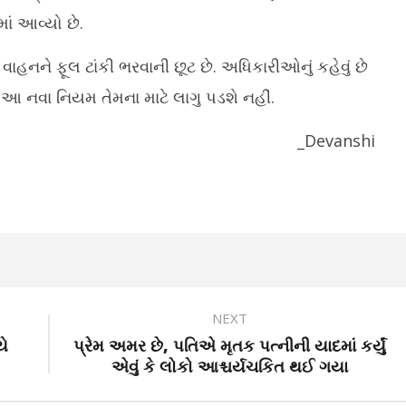
ાં આવ્યો છે.
નને ફૂલ ટાંકી ભરવાની છૂટ છે. અધિકારીઓનું કહેવું છે
આ નવા નિયમ તેમના માટે લાગુ પડશે નહીં.
_Devanshi
NEXT
યે
પ્રેમ અમર છે, પતિએ મૃતક પત્નીની યાદમાં કર્યું
એવું કે લોકો આશ્ચર્યચકિત થઈ ગયા