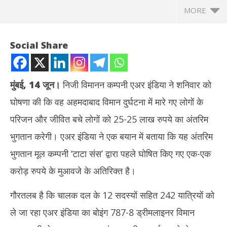
MORE
Social Share
मुंबई
, 14
जून।
निजी विमानन कम्पनी एअर इंडिया ने शनिवार को
घोषणा की कि वह अहमदाबाद विमान दुर्घटना में मारे गए लोगों के
परिजन और जीवित बचे लोगों को 25-25 लाख रुपये का अंतरिम
भुगतान करेगी। एअर इंडिया ने एक बयान में बताया कि यह अंतरिम
भुगतान मूल कम्पनी ‘टाटा संस’ द्वारा पहले घोषित किए गए एक-एक
NOW VIEWING
करोड़ रुपये के मुआवजे के अतिरिक्त है।
अहमदाबाद विमान हादसा : एअर इंडिया मृतकों के परिजन व जीवित बचे लोगों को
दुबई
गौरतलब है कि चालक दल के 12 सदस्यों सहित 242 यात्रियों को
25-25 लाख रुपये का अंतरिम भुगतान करेगी
को 
June
Ju
ले जा रहा एअर इंडिया का बोइंग 787-8 ड्रीमलाइनर विमान
14,
14