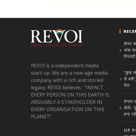
RECE
शेयर ब
अंक चढ़
रियल्ट
REVOI is a independent media
start-up. We are a new-age media
‘कुछ स
से बचे
company with a rich and storied
घेरा
legacy. REVOI believes : “INFACT
EVERY PERSON ON THIS EARTH IS
बंगाल 
ARGUABLY A STAKEHOLDER IN
बोले- 
EVERY ORGANISATION ON THIS
बना रह
PLANET”
UP POL