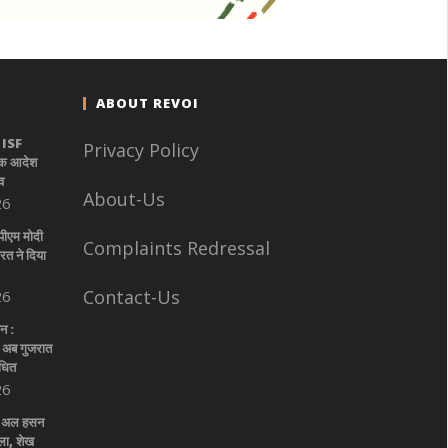
ABOUT REVOI
: ISF
Privacy Policy
िक आदेश
व
About-Us
26
पीएम मोदी
Complaints Redressal
त ने दिया
Contact-Us
26
न :
द अब गुजरात
ंधित
26
िब अल हसन
ला, शेख