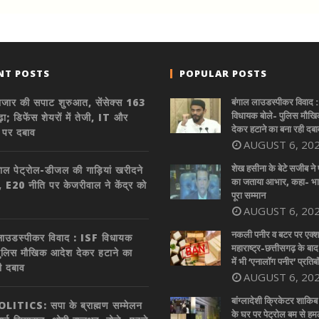
NT POSTS
POPULAR POSTS
ाजार की सपाट शुरुआत, सेंसेक्स 163
बंगाल लाउडस्पीकर विवाद 
विधायक बोले- पुलिस मौख
ा; डिफेंस शेयरों में तेजी, IT और
देकर हटाने का बना रही दबा
ी पर दबाव
AUGUST 6, 20
शेख हसीना के बेटे सजीब ने 
ाल पेट्रोल-डीजल की गाड़ियां खरीदने
का जताया आभार, कहा- भार
ं’, E20 नीति पर केजरीवाल ने केंद्र को
पूरा सम्मान
AUGUST 6, 20
नकली पनीर व बटर पर एक्श
लाउडस्पीकर विवाद : ISF विधायक
महाराष्ट्र-छत्तीसगढ़ के बा
पुलिस मौखिक आदेश देकर हटाने का
में भी ‘एनालॉग पनीर’ प्रतिब
ी दबाव
AUGUST 6, 20
बांग्लादेशी क्रिकेटर शाक
ITICS: सपा के ब्राह्मण सम्मेलन
के घर पर पेट्रोल बम से हम