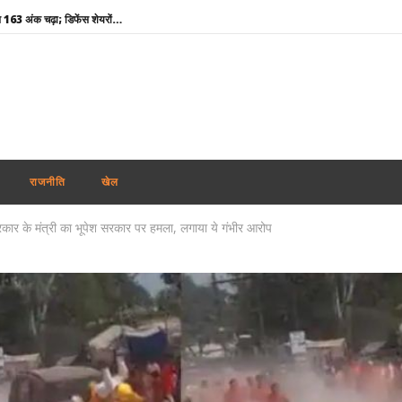
शेयर बाजार की सपाट शुरुआत, सेंसेक्स 163 अंक चढ़ा; डिफेंस शेयरों में तेजी, IT और रियल्टी पर दबाव
‘कुछ साल पेट्रोल-डीजल की गाड़ियां खरीदने से बचें’, E20 नीति पर केजरीवाल ने केंद्र को घेरा
बंगाल लाउडस्पीकर विवाद : ISF विधायक बोले- पुलिस मौखिक आदेश देकर हटाने का बना रही दबाव
UP Politics: सपा के ब्राह्मण सम्मेलन पर गरमाई सियासत, ओपी राजभर, बोले- पहले पुराने कारनामों का हिसाब दें
अमेरिका में 3.5 लाख हैती नागरिकों पर मंडराया निर्वासन का खतरा, अदालत ने TPS खत्म करने को दी मंजूरी
शेख हसीना के बेटे सजीब ने पीएम मोदी का जताया आभार, कहा- भारत ने दिया पूरा सम्मान
राजनीति
खेल
तमिलनाडु में आज कृषि बजट : कर्ज माफी, MSP और खरीद प्रोत्साहन पर किसानों की टिकी निगाहें
रकार के मंत्री का भूपेश सरकार पर हमला, लगाया ये गंभीर आरोप
सुषमा स्वराज की पुण्यतिथि पर नेताओं ने दी श्रद्धांजलि, CM योगी बोले- राष्ट्रसेवा का उनका जीवन प्रेरणास्रोत
UP के प्रतापगढ़ में बारिश बनी काल : 100 साल पुराना मकान ढहा, दंपती समेत एक ही परिवार के 6 लोगों की मौत, एक घायल
PM Modi Sanskrit Shlok : प्रधानमंत्री मोदी ने मातृभूमि की सेवा का दिया संदेश, एक्स पर साझा किया नया सुभाषित
शेयर बाजार की सपाट शुरुआत, सेंसेक्स 163 अंक चढ़ा; डिफेंस शेयरों में तेजी, IT और रियल्टी पर दबाव