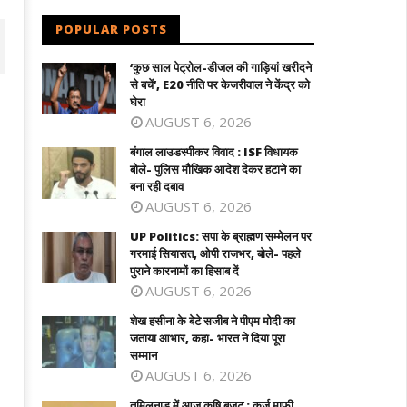
POPULAR POSTS
‘कुछ साल पेट्रोल-डीजल की गाड़ियां खरीदने
से बचें’, E20 नीति पर केजरीवाल ने केंद्र को
घेरा
AUGUST 6, 2026
बंगाल लाउडस्पीकर विवाद : ISF विधायक
बोले- पुलिस मौखिक आदेश देकर हटाने का
बना रही दबाव
AUGUST 6, 2026
UP Politics: सपा के ब्राह्मण सम्मेलन पर
गरमाई सियासत, ओपी राजभर, बोले- पहले
गाल लाउडस्पीकर विवाद : ISF विधायक बोले-
UP Politics: सपा के ब्राह्मण सम्मेलन पर
पुराने कारनामों का हिसाब दें
लिस मौखिक आदेश देकर हटाने का बना रही दबाव
गरमाई सियासत, ओपी राजभर, बोले- पहले पुराने
AUGUST 6, 2026
कारनामों का हिसाब दें
ctober
शेख हसीना के बेटे सजीब ने पीएम मोदी का
October
5,
जताया आभार, कहा- भारत ने दिया पूरा
15,
021
सम्मान
2021
AUGUST 6, 2026
तमिलनाडु में आज कृषि बजट : कर्ज माफी,