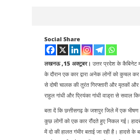
Social Share
लखनऊ ,15 अक्टूबर।
उत्तर प्रदेश के कैबिनेट म
के दौरान एक कार द्वारा अनेक लोगों को कुचल कर म
NOW VIEWING
से दोषी चालक की तुरंत गिरफ्तारी और मृतकों और घ
छत्तीसगढ़ हादसे पर योगी सरकार के मंत्री का भूपेश
शेयर बाजार 
राहुल गांधी और प्रियंका गांधी वाड्रा से सवाल किया
सरकार पर हमला, लगाया ये गंभीर आरोप
चढ़ा; डिफेंस 
दबाव
October
बता दें कि छत्तीसगढ़ के जशपुर जिले में एक भीषण 
October
15,
15,
2021
कुछ लोगों को एक कार रौंदते हुए निकल गई। हादस
2021
में दो की हालत गंभीर बताई जा रही है। हादसे क