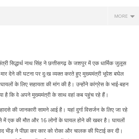
MORE
ंत्री सिद्धार्थ नाथ सिंह ने छत्तीसगढ़ के जशपुर में एक धार्मिक जुलूस
ार देने की घटना पर दुःख व्यक्त करते हुए मुख्यमंत्री भूपेश बघेल
ायलों के लिए सहायता की मांग की है। उन्होंने कांग्रेस के भाई-बहन
की सपाट शुरुआत, सेंसेक्स 163 अंक
'कुछ साल पेट्रोल-डीजल की गाड़ियां खरीदने से
बं
 है कि वे अपने मुख्यमंत्री के साथ वहां कब पहुंच रहे हैं।
शेयरों में तेजी, IT और रियल्टी पर
बचें', E20 नीति पर केजरीवाल ने केंद्र को घेरा
पु
October
O
हादसे की जानकारी सामने आई है। यहां दुर्गा विसर्जन के लिए जा रहे
15,
1
2021
2
े में एक की मौत और 16 लोगों के घायल होने की खबर है। घायलों
े बाद भीड़ ने पीछा कर कार को रोका और चालक की पिटाई कर दी।