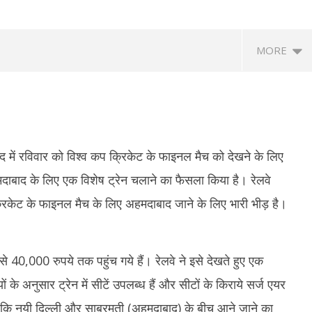
MORE
 में रविवार को विश्व कप क्रिकेट के फाइनल मैच को देखने के लिए
हमदाबाद के लिए एक विशेष ट्रेन चलाने का फैसला किया है। रेलवे
क्रिकेट के फाइनल मैच के लिए अहमदाबाद जाने के लिए भारी भीड़ है।
त्रों की सरकार के साथ पहले दौर की
‘मेरे मित्र, धन्यवाद’ : नेतन्याहू ने पीएम मोदी का
NSF
, आंदोलन जारी रखने पर अडिग
जताया आभार, भारत-इजराइल रिश्ते मजबूत करने
प्र
पर जोर
नाइ
er
40,000 रुपये तक पहुंच गये हैं। रेलवे ने इसे देखते हुए एक
November
N
3
18, 2023
1
के अनुसार ट्रेन में सीटें उपलब्ध हैं और सीटों के किराये सर्ज एयर
ाया कि नयी दिल्ली और साबरमती (अहमदाबाद) के बीच आने जाने का