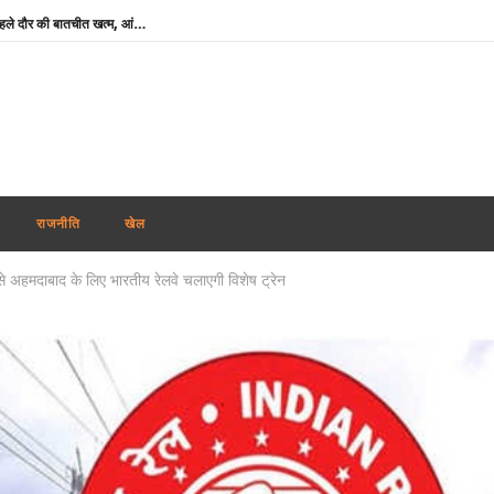
झारखंड : छात्रों की सरकार के साथ पहले दौर की बातचीत खत्म, आंदोलन जारी रखने पर अडिग
‘मेरे मित्र, धन्यवाद’ : नेतन्याहू ने पीएम मोदी का जताया आभार, भारत-इजराइल रिश्ते मजबूत करने पर जोर
NSF कॉन्क्लेव में बोले खेल मंत्री मांडविया- ‘चयन प्रक्रिया निष्पक्ष हो, किसी एथलीट के साथ नाइंसाफी नहीं होनी चाहिए’
तमिलनाडु के सीएम विजय को राहत : पत्नी संगीता ने वापस ली तलाक की अर्जी
भारतीय नाविकों की सुरक्षा सर्वोच्च प्राथमिकता, खाड़ी क्षेत्र में 24 घंटे हेल्पलाइन सक्रिय : विदेश मंत्रालय
पंजाब में फिर अकाली दल-भाजपा गठबंधन की अटकलें : सुखबीर बादल ने पीएम मोदी से की मुलाकात, AAP ने कसा तंज
राजनीति
खेल
थाईलैंड : 9वीं कक्षा के छात्र ने पहले दादा-दादी की हत्या की, फिर स्कूल पहुंचकर 5 शिक्षकों को उतारा मौत के घाट
े अहमदाबाद के लिए भारतीय रेलवे चलाएगी विशेष ट्रेन
शेयर बाजार में गिरावट के साथ कारोबारी सप्ताह का समापन, सेंसेक्स 456 अंक टूटा, निफ्टी 65 अंक कमजोर
कोरिया मास्टर्स : अश्मिता की टॉप सीड पर स्तब्धकारी जीत, रक्षिता ने तन्वी को बाहर किया, सेमीफाइनल में आमने-सामने
बांग्लादेश ने बिजली व गैस संकट के बीच भारत से अधिक डीजल सप्लाई की अपील की
झारखंड : छात्रों की सरकार के साथ पहले दौर की बातचीत खत्म, आंदोलन जारी रखने पर अडिग