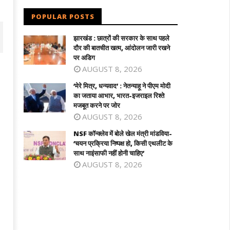
POPULAR POSTS
झारखंड : छात्रों की सरकार के साथ पहले
दौर की बातचीत खत्म, आंदोलन जारी रखने
पर अडिग
AUGUST 8, 2026
‘मेरे मित्र, धन्यवाद’ : नेतन्याहू ने पीएम मोदी
का जताया आभार, भारत-इजराइल रिश्ते
मजबूत करने पर जोर
AUGUST 8, 2026
NSF कॉन्क्लेव में बोले खेल मंत्री मांडविया-
‘चयन प्रक्रिया निष्पक्ष हो, किसी एथलीट के
साथ नाइंसाफी नहीं होनी चाहिए’
 कॉन्क्लेव में बोले खेल मंत्री मांडविया- ‘चयन
तमिलनाडु के सीएम विजय को राहत : पत्नी संगीता
AUGUST 8, 2026
क्रिया निष्पक्ष हो, किसी एथलीट के साथ
वापस ली तलाक की अर्जी
ंसाफी नहीं होनी चाहिए’
November
ovember
18, 2023
8, 2023