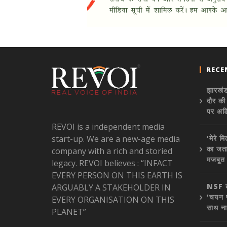
RECE
झारखंड
दौर की
पर अड
REVOI is a independent media
start-up. We are a new-age media
‘मेरे म
का जता
company with a rich and storied
मजबूत
legacy. REVOI believes : “INFACT
EVERY PERSON ON THIS EARTH IS
NSF कॉन
ARGUABLY A STAKEHOLDER IN
‘चयन प
EVERY ORGANISATION ON THIS
साथ ना
PLANET”