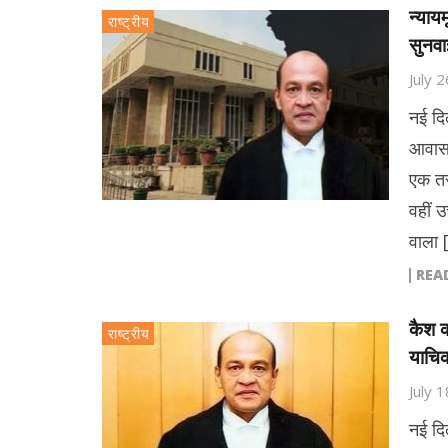
न्यायम
राष्ट्रीय
सुनवा
July 
नई दि
आवास म
एक तर
वहीं 
वाला 
REA
कैश का
राष्ट्रीय
याचिक
July 
नई दि