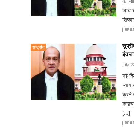
की या
जांच स
सिफार
REA
सुप्री
राष्ट्रीय
इंतजा
July 
नई दि
न्याय
करने 
कदाचा
[…]
REA