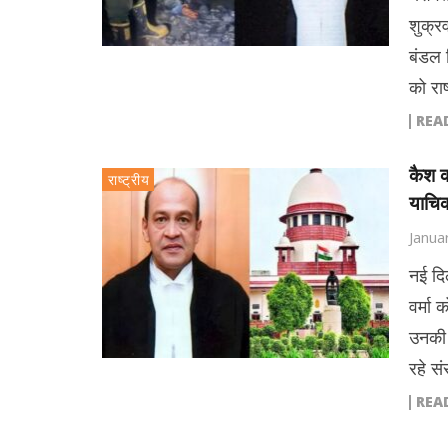
शुक्रव
बंडल 
को राष
REA
कैश क
राष्ट्रीय
याचिक
Janua
नई दि
वर्मा 
उनकी 
रहे स
REA