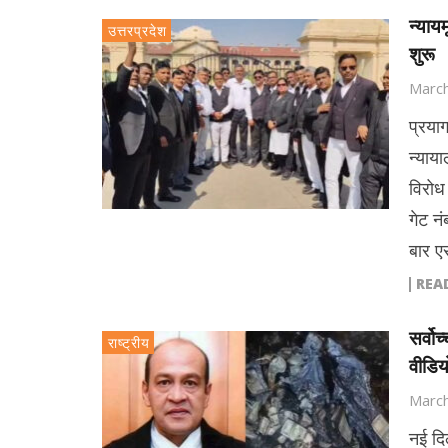
न्यायम
उत्तरप्रदेश
शुरू
March
प्रया
न्याया
विरोध
गेट न
बार ए
REA
सर्वो
राष्ट्रीय
वीडियो
March
नई दिल