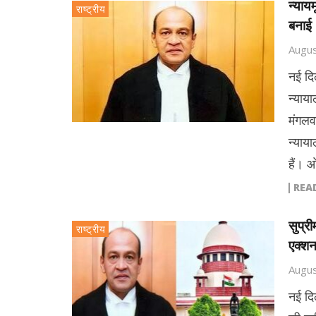
न्याय
राष्ट्रीय
बनाई 
Augus
नई दि
न्याय
मंगलव
न्याय
हैं। 
REA
सुप्र
राष्ट्रीय
एक्शन
Augus
नई दिल