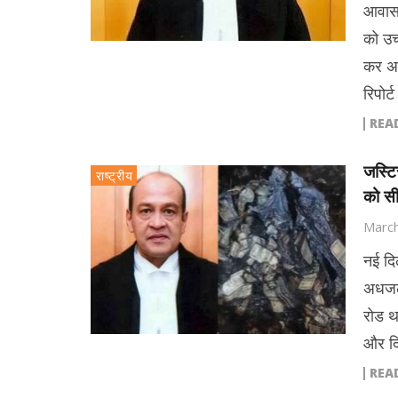
आवास 
को उच्
कर अप
रिपोर्
REA
जस्टि
राष्ट्रीय
को सी
March
नई दि
अधजले
रोड थ
और दि
REA