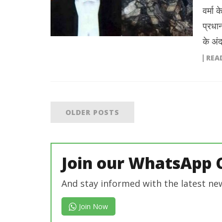
वर्मा
प्रधा
के अं
REA
OLDER POSTS
Join our WhatsApp 
And stay informed with the latest ne
Join Now