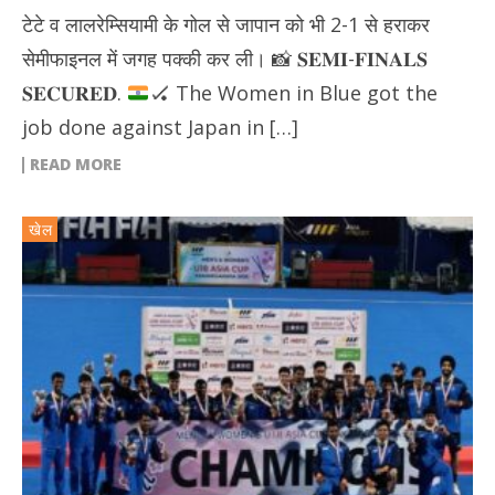
टेटे व लालरेम्सियामी के गोल से जापान को भी 2-1 से हराकर
सेमीफाइनल में जगह पक्की कर ली।
📸
𝐒𝐄𝐌𝐈-𝐅𝐈𝐍𝐀𝐋𝐒
𝐒𝐄𝐂𝐔𝐑𝐄𝐃.
🏑
The Women in Blue got the
job done against Japan in […]
READ MORE
खेल