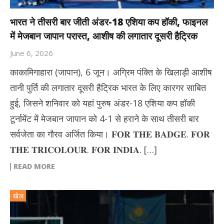
भारत ने तीसरी बार जीती अंडर-18 एशिया कप हॉकी, फाइनल
में मेजबान जापान परास्त, आशीष की लगातार दूसरी हैट्रिक
June 6, 2026
काकामिगाहारा (जापान), 6 जून। अग्रिम पंक्ति के खिलाड़ी आशीष
तानी पुर्ति की लगातार दूसरी हैट्रिक भारत के लिए कारगर साबित
हुई, जिसने शनिवार को यहां पुरुष अंडर-18 एशिया कप हॉकी
टूर्नामेंट में मेजबान जापान को 4-1 से हराने के साथ तीसरी बार
सर्वजेता का गौरव अर्जित किया। 𝐅𝐎𝐑 𝐓𝐇𝐄 𝐁𝐀𝐃𝐆𝐄. 𝐅𝐎𝐑
𝐓𝐇𝐄 𝐓𝐑𝐈𝐂𝐎𝐋𝐎𝐔𝐑. 𝐅𝐎𝐑 𝐈𝐍𝐃𝐈𝐀. […]
READ MORE
खेल