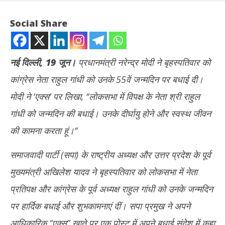
Social Share
नई दिल्ली, 19 जून।
प्रधानमंत्री नरेन्द्र मोदी ने बृहस्पतिवार को
कांग्रेस नेता राहुल गांधी को उनके 55वें जन्मदिन पर बधाई दी।
मोदी ने ‘एक्स’ पर लिखा, ‘‘लोकसभा में विपक्ष के नेता श्री राहुल
गांधी को जन्मदिन की बधाई। उनके दीर्घायु होने और स्वस्थ जीवन
की कामना करता हूं।’’
NOW VIEWING
समाजवादी पार्टी (सपा) के राष्ट्रीय अध्यक्ष और उत्तर प्रदेश के पूर्व
55 साल के हुए राहुल गांधी: PM मोदी और अखिलेश यादव समेत इन नेताओं ने
टीडी
मुख्यमंत्री अखिलेश यादव ने बृहस्पतिवार को लोकसभा में नेता
कहा- Happy Birthday Rahul
नहीं
June
Ju
प्रतिपक्ष और कांग्रेस के पूर्व अध्यक्ष राहुल गांधी को उनके जन्मदिन
19,
19
पर हार्दिक बधाई और शुभकामनाएं दीं। सपा प्रमुख ने अपने
2025
20
आधिकारिक “एक्स” खाते पर एक पोस्ट में अपने बधाई संदेश में कहा