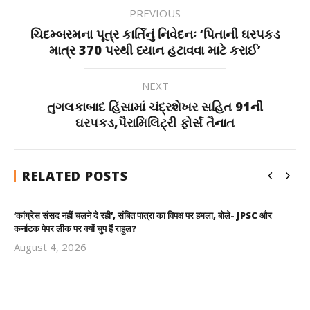
PREVIOUS
ચિદમ્બરમના પૂત્ર કાર્તિનું નિવેદનઃ ‘પિતાની ઘરપકડ
માત્ર 370 પરથી ધ્યાન હટાવવા માટે કરાઈ’
NEXT
તુગલકાબાદ હિંસામાં ચંદ્રશેખર સહિત 91ની
ઘરપકડ,પૈરામિલિટ્રી ફોર્સ તૈનાત
RELATED POSTS
‘कांग्रेस संसद नहीं चलने दे रही’, संबित पात्रा का विपक्ष पर हमला, बोले- JPSC और
कर्नाटक पेपर लीक पर क्यों चुप हैं राहुल?
August 4, 2026
Revoi
Editor