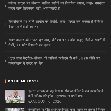
कांवड़ यात्रा पर मौलाना साजिद रशीदी का विवादित बयान, कहा- उपद्रव
करने वाले शिवभक्त नहीं, आतंकवादी हैं
केयरगिवर्स पर नीति आयोग की रिपोर्ट, कहा- भारत बन सकता है वैश्विक
देखभाल सेवाओं का हब
शेयर बाजार की सपाट शुरुआत, सेंसेक्स 163 अंक चढ़ा; डिफेंस शेयरों में
तेजी, IT और रियल्टी पर दबाव
‘कुछ साल पेट्रोल-डीजल की गाड़ियां खरीदने से बचें’, E20 नीति पर
केजरीवाल ने केंद्र को घेरा
POPULAR POSTS
गुजरात सरकार का बड़ा फैसला : पंचायत ऑडिट के बाद अब अनिवार्य
होगी ‘एग्जिट कॉन्फ्रेंस’, भ्रष्टाचार पर लगेगी लगाम
AUGUST 6, 2026
केयरगिवर्स पर नीति आयोग की रिपोर्ट, कहा- भारत बन सकता है वैश्विक