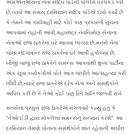
એમએનએસના નેતા સંદિપ પાંડેની પોલીસે ઘરપકડ કરી
છે,ત્યારે આ સમય દરમિયાન સંદિપ પાંડેએ દાવો કર્યો છે
કે તેમને આ કાર્યવાહી માટે કોઈ પણ પ્રકારની સુચના
આપવામાં નહોતી આવી,મહારાષ્ટ્ર નવનિર્માણ સેનાના
નેતાઓ રાજ ઠાકરેના ઘરે આવવા લાગ્યા છે,મનસે નેતા
બાલા નંદગાંવકર રાજ ઠાકરેના ઘરે આવી હપોચ્યાં છે,
બીજી બાજુ રાજ ઠાકરેને સમન્સ આપવાથી ક્ષુબ્ધ પાર્ટીના
એક યૂવા કાર્યકર્તાએ પોતે આગ ચાંપીને આત્મહત્યા કરી
લીધી છે,ત્યારે રાજ ઠાકરેએ દરેક નેતા અને સમર્થકોને
અપિલ કરી છે કે તેઓ કોઈ પણ રિતે શાંતિ જાળવી રાખે
મનસેના પ્રમુખ રાજ ઠાકરેએ મંગળવારે કહ્યું હતું કે
“તેઓ ઈડી દ્વારા મોકલેલા સમન્સનું સન્માન કરશે”. આ
દરમિયાન તેમણે પોતાના સમર્થકોને શાંત રહેવાની અપીલ