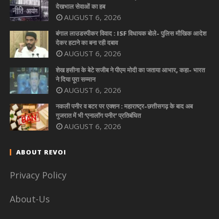
देखभाल सेवाओं का हब
AUGUST 6, 2026
बंगाल लाउडस्पीकर विवाद : ISF विधायक बोले- पुलिस मौखिक आदेश
देकर हटाने का बना रही दबाव
AUGUST 6, 2026
शेख हसीना के बेटे सजीब ने पीएम मोदी का जताया आभार, कहा- भारत
ने दिया पूरा सम्मान
AUGUST 6, 2026
नकली पनीर व बटर पर एक्शन : महाराष्ट्र-छत्तीसगढ़ के बाद अब
गुजरात में भी ‘एनालॉग पनीर’ प्रतिबंधित
AUGUST 6, 2026
ABOUT REVOI
Privacy Policy
About-Us