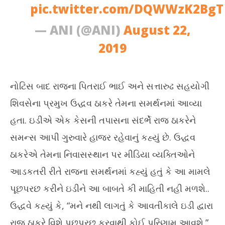
pic.twitter.com/DQWWzK2BgT
— ANI (@ANI)
August 22,
2019
નોટિસ બાદ રાજના પિતરાઈ ભાઈ અને સત્તારુઢ સહયોગી
શિવસેના પ્રમુખ ઉદ્ધવ ઠાકરે તેમના સમર્થનમાં આવ્યા
હતા. ઇડીએ એક કેસની તપાસના સંદર્ભે રાજ ઠાકરેને
સમન્સ આપી ગુરુવારે હાજર રહેવાનું કહ્યું છે. ઉદ્ધવ
ઠાકરેએ તેમના નિવાસસ્થાન પર મીડિયા વ્યક્તિઓને
આડકતરી રીતે રાજના સમર્થનમાં કહ્યું હતું કે આ મામલે
પૂછપરછ કરીને ઇડીને આ બાબતે કી માહિતી નહી મળશે..
ઉદ્ધવે કહ્યું કે, “મને નથી લાગતું કે આવતીકાલે ઇડી દ્વારા
રાજ ઠાકરે વિશે પૂછપરછ કરવાથી કોઈ પરિણામ આવશે.”