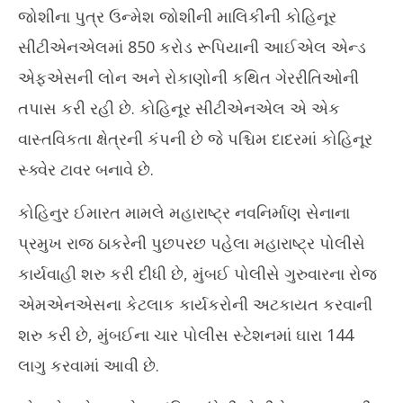
જોશીના પુત્ર ઉન્મેશ જોશીની માલિકીની કોહિનૂર
कॉन्
NOW VIEWING
Au
સીટીએનએલમાં 850 કરોડ રૂપિયાની આઈએલ એન્ડ
22
એફએસની લોન અને રોકાણોની કથિત ગેરરીતિઓની
રાજ ઠાકરેની આજે ED દ્વરા પુછપરછઃચાર પોલીસ સ્ટેશનમાં 144 લાગુ
20
August
તપાસ કરી રહી છે. કોહિનૂર સીટીએનએલ એ એક
22,
વાસ્તવિકતા ક્ષેત્રની કંપની છે જે પશ્ચિમ દાદરમાં કોહિનૂર
2019
સ્ક્વેર ટાવર બનાવે છે.
કોહિનુર ઈમારત મામલે મહારાષ્ટ્ર નવનિર્માણ સેનાના
પ્રમુખ રાજ ઠાકરેની પુછપરછ પહેલા મહારાષ્ટ્ર પોલીસે
કાર્યવાહી શરુ કરી દીધી છે, મુંબઈ પોલીસે ગુરુવારના રોજ
એમએનએસના કેટલાક કાર્યકરોની અટકાયત કરવાની
શરુ કરી છે, મુંબઈના ચાર પોલીસ સ્ટેશનમાં ઘારા 144
લાગુ કરવામાં આવી છે.