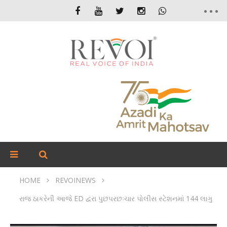
HOME
REVOINEWS
રાજ ઠાકરેની આજે ED દ્વરા પુછપરછઃચાર પોલીસ સ્ટેશનમાં 144 લાગુ