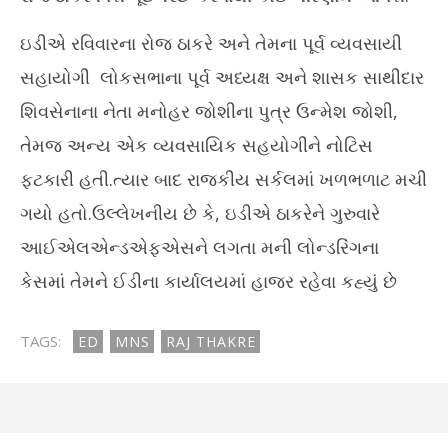
ઇડીએ રવિવારના રોજ ઠાકરે અને તેમના પૂર્વ વ્યવસાયી
સહાયોગી લોકસભાના પૂર્વ અધ્યક્ષ અને શાસક સાથીદાર
શિવસેનાના નેતા મનોહર જોશીના પુત્ર ઉન્મેશ જોશી,
તેમજ અન્ય એક વ્યવસાયિક સહયોગીને નોટિસ
ફટકારી હતી.ત્યાર બાદ રાજકીય સર્કલમાં ખળભળાટ મચી
ગયો હતો.ઉલ્લેખનીય છે કે, ઇડીએ ઠાકરેને ગુરુવારે
આઈએલએન્ડએફએસને લગતા મની લોન્ડરિંગના
કેસમાં તેમને ઈડીના કાર્યાલયમાં હાજર રહેવા કહ્યું છે
TAGS:
ED
MNS
RAJ THAKRE