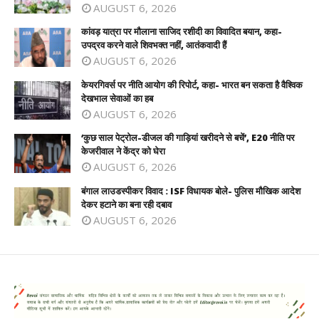
AUGUST 6, 2026
कांवड़ यात्रा पर मौलाना साजिद रशीदी का विवादित बयान, कहा-
उपद्रव करने वाले शिवभक्त नहीं, आतंकवादी हैं
AUGUST 6, 2026
केयरगिवर्स पर नीति आयोग की रिपोर्ट, कहा- भारत बन सकता है वैश्विक
देखभाल सेवाओं का हब
AUGUST 6, 2026
‘कुछ साल पेट्रोल-डीजल की गाड़ियां खरीदने से बचें’, E20 नीति पर
केजरीवाल ने केंद्र को घेरा
AUGUST 6, 2026
बंगाल लाउडस्पीकर विवाद : ISF विधायक बोले- पुलिस मौखिक आदेश
देकर हटाने का बना रही दबाव
AUGUST 6, 2026