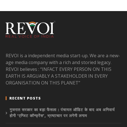
REVOI is a independent media start-up. We are a new-
age media company with a rich and storied legacy.
REVOI believes : “INFACT EVERY PERSON ON THIS
EARTH IS ARGUABLY A STAKEHOLDER IN EVERY
ORGANISATION ON THIS PLANET”
RECENT POSTS
गुजरात सरकार का बड़ा फैसला : पंचायत ऑडिट के बाद अब अनिवार्य
होगी ‘एग्जिट कॉन्फ्रेंस’, भ्रष्टाचार पर लगेगी लगाम