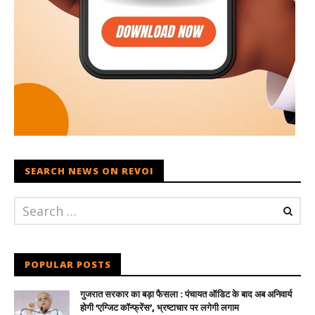
SEARCH NEWS ON REVOI
POPULAR POSTS
गुजरात सरकार का बड़ा फैसला : पंचायत ऑडिट के बाद अब अनिवार्य
होगी ‘एग्जिट कॉन्फ्रेंस’, भ्रष्टाचार पर लगेगी लगाम