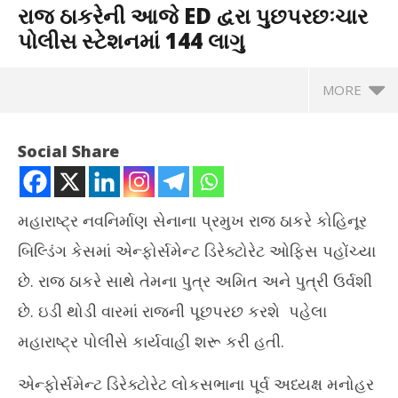
રાજ ઠાકરેની આજે ED દ્વરા પુછપરછઃચાર
પોલીસ સ્ટેશનમાં 144 લાગુ
MORE
Social Share
મહારાષ્ટ્ર નવનિર્માણ સેનાના પ્રમુખ રાજ ઠાકરે કોહિનૂર
બિલ્ડિંગ કેસમાં એન્ફોર્સમેન્ટ ડિરેક્ટોરેટ ઓફિસ પહોંચ્યા
છે. રાજ ઠાકરે સાથે તેમના પુત્ર અમિત અને પુત્રી ઉર્વશી
છે. ઇડી થોડી વારમાં રાજની પૂછપરછ કરશે પહેલા
મહારાષ્ટ્ર પોલીસે કાર્યવાહી શરૂ કરી હતી.
એન્ફોર્સમેન્ટ ડિરેક્ટોરેટ લોકસભાના પૂર્વ અધ્યક્ષ મનોહર
गुजर