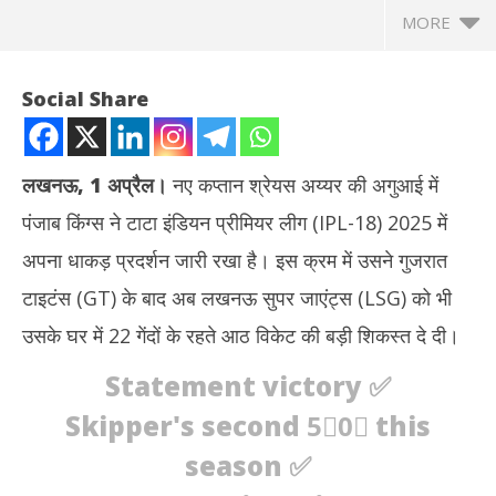
MORE
Social Share
लखनऊ, 1 अप्रैल।
नए कप्तान श्रेयस अय्यर की अगुआई में
पंजाब किंग्स ने टाटा इंडियन प्रीमियर लीग (IPL-18) 2025 में
अपना धाकड़ प्रदर्शन जारी रखा है। इस क्रम में उसने गुजरात
टाइटंस (GT) के बाद अब लखनऊ सुपर जाएंट्स (LSG) को भी
उसके घर में 22 गेंदों के रहते आठ विकेट की बड़ी शिकस्त दे दी।
NOW VIEWING
Statement victory ✅
आईपीएल-18 : पंजाब किंग्स ने GT के बाद लखनऊ सुपर जाएंट्स को भी उसके
गुजर
Skipper's second 5⃣0⃣ this
घर में दी शिकस्त
कॉन्
April
Apr
season ✅
1,
1,