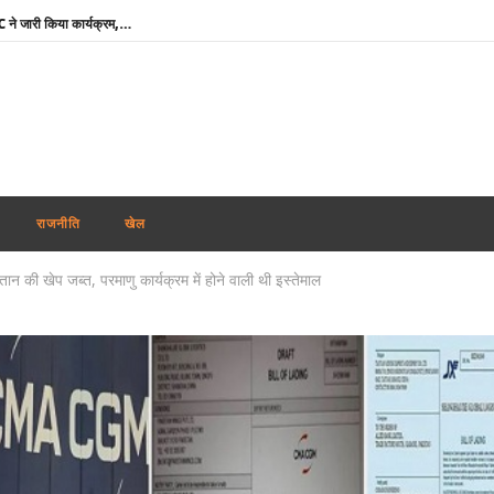
दुबई में होगा महिला टी20 एशिया कप : ACC ने जारी किया कार्यक्रम, 5 सितम्बर को भारत-पाक की टक्कर
RSS प्रमुख मोहन भागवत बोले- जब तक असमानता बनी रहेगी, तब तक जारी रहेगा आरक्षण
तमिलनाडु में विजय सरकार का पहला बजट : शादी पर लड़की को सोने का सिक्का, जन्म पर बच्चे को सोने की अंगूठी
माफिया अतीक अहमद के छोटे बेटे अबान की सड़क दुर्घटना में मौत, छोटे भाई का शव देख बिलख पड़ा अहजम
उमशंकर सिंह के निधन से दुखी बसपा प्रमुख मायावती बोलीं- ‘वह मुझे अपनी सगी बहन मानते थे, कभी नहीं किया विश्वासघात’
अभिजीत दिपके ने लॉन्च किया नया अभियान ‘क्या बोलती पब्लिक’, बोले – शिक्षा कमाई का जरिया नहीं
राजनीति
खेल
रेप कांड : तहलका मैगज़ीन के पूर्व सम्पादक तरुण तेजपाल दोषी करार, बॉम्बे हाई कोर्ट ने सुनाई 10 साल की सजा
तान की खेप जब्त, परमाणु कार्यक्रम में होने वाली थी इस्तेमाल
शेयर बाजार में मिला-जुला रुख, सेंसेक्स 374 अंक चढ़ा, निफ्टी में 11 अंकों की मामूली बढ़त
‘विकसित भारत’ विजन को आगे बढ़ाने में प्रादेशिक सेना का योगदान महत्वपूर्ण : राजनाथ सिंह
मोदी कैबिनेट ने GOBARdhan योजना को दी मंजूरी : गोबर व जैविक कचरे से बनेगी स्वच्छ ऊर्जा
दुबई में होगा महिला टी20 एशिया कप : ACC ने जारी किया कार्यक्रम, 5 सितम्बर को भारत-पाक की टक्कर