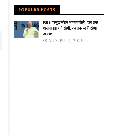
POPULAR POSTS
RSS प्रमुख मोहन भागवत बोले- जब तक
असमानता बनी रहेगी, तब तक जारी रहेगा
आरक्षण
AUGUST 7, 2026
िलनाडु में विजय सरकार का पहला बजट : शादी
माफिया अतीक अहमद के छोटे बेटे अबान की सड़
लड़की को सोने का सिक्का, जन्म पर बच्चे को
दुर्घटना में मौत, छोटे भाई का शव देख बिलख पड़ा
े की अंगूठी
अहजम
arch
March