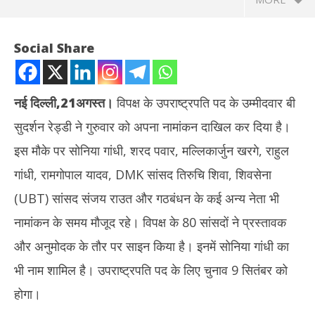
Social Share
नई दिल्ली,21अगस्त।
विपक्ष के उपराष्ट्रपति पद के उम्मीदवार बी
सुदर्शन रेड्डी ने गुरुवार को अपना नामांकन दाखिल कर दिया है।
इस मौके पर सोनिया गांधी, शरद पवार, मल्लिकार्जुन खरगे, राहुल
गांधी, रामगोपाल यादव, DMK सांसद तिरुचि शिवा, शिवसेना
(UBT) सांसद संजय राउत और गठबंधन के कई अन्य नेता भी
NOW VIEWING
नामांकन के समय मौजूद रहे। विपक्ष के 80 सांसदों ने प्रस्तावक
विपक्ष के उपराष्ट्रपति पद के उम्मीदवार बी सुदर्शन ने किया नामांकन, सोनिया गांधी,
पाक 
और अनुमोदक के तौर पर साइन किया है। इनमें सोनिया गांधी का
और खरगे समेत कई बड़े नेता रहे मौजूद
के म
August
भी नाम शामिल है। उपराष्ट्रपति पद के लिए चुनाव 9 सितंबर को
Au
21,
21
होगा।
2025
20