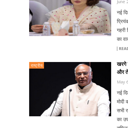
June 
नई दिल
प्रियं
गहरी 
का वाद
REA
खरगे 
राष्ट्रीय
और त
May 
नई दिल
मोदी 
सभी र
का उप