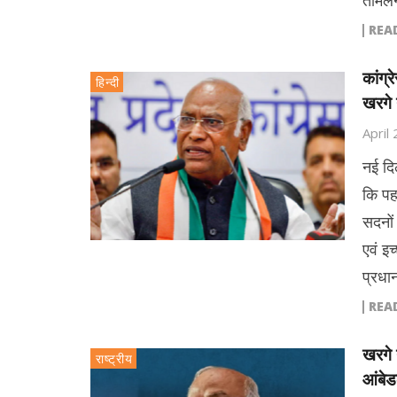
तमिलन
REA
कांग्
हिन्दी
खरगे 
April
नई दिल
कि पह
सदनों
एवं इच
प्रधा
REA
खरगे 
राष्ट्रीय
आंबेड