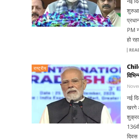
नई दि
शुरुआत
प्रधान
PM नर
हो रह
REA
Chil
राष्ट्रीय
विभिन
Nove
नई दिल
खरगे औ
शुक्र
136वी
दिवस 