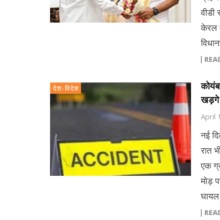
वीडी 
केरल 
विधान
REA
कोयंब
देश-विदेश
खड़गे
April
नई दि
रात भ
एक ग्
मोड़ प
घायल
REA