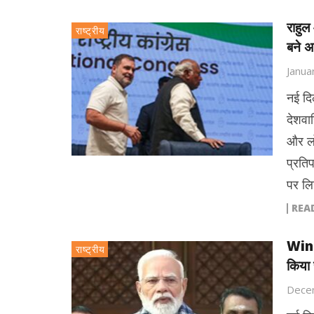
राहुल
राष्ट्रीय
बने अ
Janua
नई दि
देशवास
और लो
प्रतिप
पर लि
REA
Wint
राष्ट्रीय
किया 
Dece