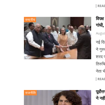
REA
विपक्
राष्ट्रीय
गांधी
Augus
नई दिल
ने गु
शरद प
तिरुच
नेता 
REA
पूर्व
राजनीति
ने नही