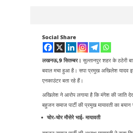
Social Share
लखनऊ,9 सितम्बर।
सुल्तानपुर शहर के ठठेरी बा
बवाल मचा हुआ है। सपा प्रमुख अखिलेश यादव इस
NOW VIEWING
एनकाउंटर बता रहे हैं।
मंगेश यादव एनकाउंटर केस में मायावती का बयान,
झारखंड : छा
सपा को याद दिलाया माफिया राज
बातचीत खत्म
अखिलेश ने आरोप लगाया है कि मंगेश की जाति द
September
Septem
बहुजन समाज पार्टी की प्रमुख मायावती का बयान
9, 2024
9, 2024
चोर-चोर मौसेरे भाई- मायावती