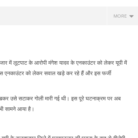
MORE
जार में लूटपाट के आरोपी मंगेश यादव के एनकाउंटर को लेकर यूपी में
 एनकाउंटर को लेकर सवाल खड़े कर रहे हैं और इस फर्जी
त्रों की सरकार के साथ पहले दौर की
‘मेरे मित्र, धन्यवाद’ : नेतन्याहू ने पीएम मोदी का
NSF
, आंदोलन जारी रखने पर अडिग
जताया आभार, भारत-इजराइल रिश्ते मजबूत करने
प्र
ेखकर उसे सटाकर गोली मारी गई थी। इस पूरे घटनाक्रम पर अब
पर जोर
नाइ
ber
 भी सामने आया है।
September
S
9, 2024
9