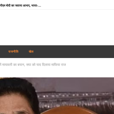
‘मेरे मित्र, धन्यवाद’ : नेतन्याहू ने पीएम मोदी का जताया आभार, भारत-इजराइल रिश्ते मजबूत करने पर जोर
NSF कॉन्क्लेव में बोले खेल मंत्री मांडविया- ‘चयन प्रक्रिया निष्पक्ष हो, किसी एथलीट के साथ नाइंसाफी नहीं होनी चाहिए’
तमिलनाडु के सीएम विजय को राहत : पत्नी संगीता ने वापस ली तलाक की अर्जी
भारतीय नाविकों की सुरक्षा सर्वोच्च प्राथमिकता, खाड़ी क्षेत्र में 24 घंटे हेल्पलाइन सक्रिय : विदेश मंत्रालय
पंजाब में फिर अकाली दल-भाजपा गठबंधन की अटकलें : सुखबीर बादल ने पीएम मोदी से की मुलाकात, AAP ने कसा तंज
थाईलैंड : 9वीं कक्षा के छात्र ने पहले दादा-दादी की हत्या की, फिर स्कूल पहुंचकर 5 शिक्षकों को उतारा मौत के घाट
राजनीति
खेल
शेयर बाजार में गिरावट के साथ कारोबारी सप्ताह का समापन, सेंसेक्स 456 अंक टूटा, निफ्टी 65 अंक कमजोर
में मायावती का बयान, सपा को याद दिलाया माफिया राज
कोरिया मास्टर्स : अश्मिता की टॉप सीड पर स्तब्धकारी जीत, रक्षिता ने तन्वी को बाहर किया, सेमीफाइनल में आमने-सामने
बांग्लादेश ने बिजली व गैस संकट के बीच भारत से अधिक डीजल सप्लाई की अपील की
झारखंड : छात्रों की सरकार के साथ पहले दौर की बातचीत खत्म, आंदोलन जारी रखने पर अडिग