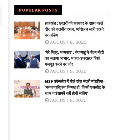
POPULAR POSTS
झारखंड : छात्रों की सरकार के साथ पहले
दौर की बातचीत खत्म, आंदोलन जारी रखने
पर अडिग
AUGUST 8, 2026
‘मेरे मित्र, धन्यवाद’ : नेतन्याहू ने पीएम मोदी
का जताया आभार, भारत-इजराइल रिश्ते
मजबूत करने पर जोर
AUGUST 8, 2026
NSF कॉन्क्लेव में बोले खेल मंत्री मांडविया-
‘चयन प्रक्रिया निष्पक्ष हो, किसी एथलीट के
 कॉन्क्लेव में बोले खेल मंत्री मांडविया- ‘चयन
तमिलनाडु के सीएम विजय को राहत : पत्नी संगीता
साथ नाइंसाफी नहीं होनी चाहिए’
क्रिया निष्पक्ष हो, किसी एथलीट के साथ
वापस ली तलाक की अर्जी
AUGUST 8, 2026
ंसाफी नहीं होनी चाहिए’
September
eptember
9, 2024
, 2024