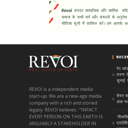
RECE
रेप कां
तरुण ते
सुनाई
REVOI is a independent media
start-up. We are a new-age media
शेयर ब
अंक चढ़
company with a rich and storied
legacy. REVOI believes : “INFACT
EVERY PERSON ON THIS EARTH IS
‘विकसि
प्रादेश
ARGUABLY A STAKEHOLDER IN