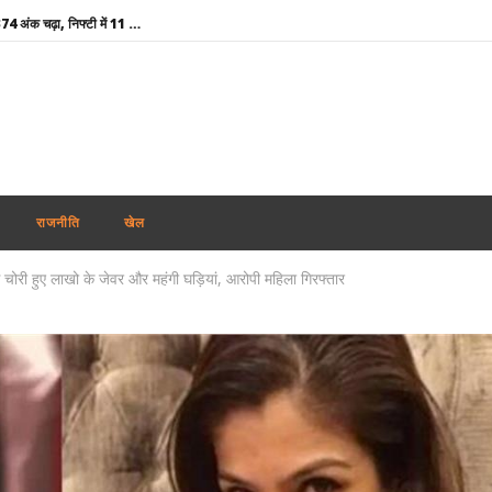
शेयर बाजार में मिला-जुला रुख, सेंसेक्स 374 अंक चढ़ा, निफ्टी में 11 अंकों की मामूली बढ़त
‘विकसित भारत’ विजन को आगे बढ़ाने में प्रादेशिक सेना का योगदान महत्वपूर्ण : राजनाथ सिंह
मोदी कैबिनेट ने GOBARdhan योजना को दी मंजूरी : गोबर व जैविक कचरे से बनेगी स्वच्छ ऊर्जा
राहुल गांधी के प्रयागराज कार्यक्रम पर सियासत तेज, बुकिंग रद्द होने पर बोली कांग्रेस- सरकार डरी हुई है
Uttarakhand Rain Alert: किन्नौर में भूस्खलन से NH-5 बंद, बद्रीनाथ हाईवे समेत कई सड़कें प्रभावित
गुजरात सरकार का बड़ा फैसला : पंचायत ऑडिट के बाद अब अनिवार्य होगी ‘एग्जिट कॉन्फ्रेंस’, भ्रष्टाचार पर लगेगी लगाम
राजनीति
खेल
कांवड़ यात्रा पर मौलाना साजिद रशीदी का विवादित बयान, कहा- उपद्रव करने वाले शिवभक्त नहीं, आतंकवादी हैं
े चोरी हुए लाखो के जेवर और महंगी घड़ियां, आरोपी महिला गिरफ्तार
केयरगिवर्स पर नीति आयोग की रिपोर्ट, कहा- भारत बन सकता है वैश्विक देखभाल सेवाओं का हब
शेयर बाजार की सपाट शुरुआत, सेंसेक्स 163 अंक चढ़ा; डिफेंस शेयरों में तेजी, IT और रियल्टी पर दबाव
रेप कांड : तहलका मैगज़ीन के पूर्व सम्पादक तरुण तेजपाल दोषी करार, बॉम्बे हाई कोर्ट ने सुनाई 10 साल की सजा