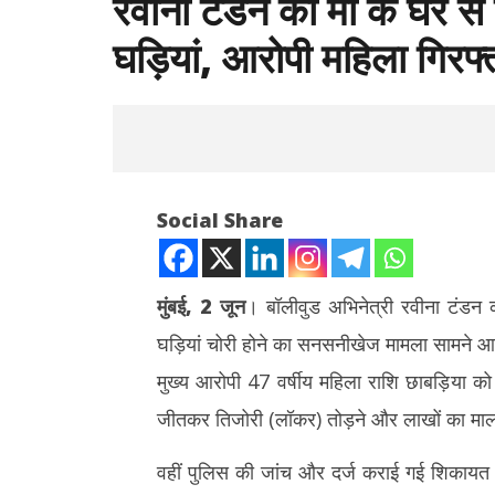
रवीना टंडन की मां के घर से
घड़ियां, आरोपी महिला गिरफ्
Social Share
मुंबई, 2 जून
। बॉलीवुड अभिनेत्री रवीना टंडन
घड़ियां चोरी होने का सनसनीखेज मामला सामने आया 
NOW VIEWING
मुख्य आरोपी 47 वर्षीय महिला राशि छाबड़िया 
रवीना टंडन की मां के घर से चोरी हुए लाखो के जेवर
रेप कांड : त
जीतकर तिजोरी (लॉकर) तोड़ने और लाखों का मा
और महंगी घड़ियां, आरोपी महिला गिरफ्तार
तेजपाल दोषी क
साल की सज
June
वहीं पुलिस की जांच और दर्ज कराई गई शिकायत 
June
2,