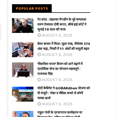
POPULAR POSTS
रेप कांड : तहलका मैगज़ीन के पूर्व सम्पादक
तरुण तेजपाल दोषी करार, बॉम्बे हाई कोर्ट ने
सुनाई 10 साल की सजा
AUGUST 6, 2026
शेयर बाजार में मिला-जुला रुख, सेंसेक्स 374
अंक चढ़ा, निफ्टी में 11 अंकों की मामूली बढ़त
AUGUST 6, 2026
‘विकसित भारत’ विजन को आगे बढ़ाने में
प्रादेशिक सेना का योगदान महत्वपूर्ण :
राजनाथ सिंह
AUGUST 6, 2026
मोदी कैबिनेट ने GOBARdhan योजना को
दी मंजूरी : गोबर व जैविक कचरे से बनेगी
कसित भारत’ विजन को आगे बढ़ाने में प्रादेशिक
मोदी कैबिनेट ने GOBARdhan योजना को दी
स्वच्छ ऊर्जा
ा का योगदान महत्वपूर्ण : राजनाथ सिंह
मंजूरी : गोबर व जैविक कचरे से बनेगी स्वच्छ ऊर्जा
AUGUST 6, 2026
ne
June
राहुल गांधी के प्रयागराज कार्यक्रम पर
2,