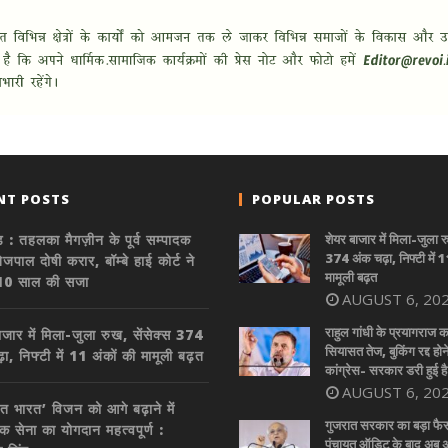
NT POSTS
POPULAR POSTS
ड : तहलका मैगज़ीन के पूर्व सम्पादक
शेयर बाजार में मिला-जुला र
374 अंक चढ़ा, निफ्टी में 1
जपाल दोषी करार, बॉम्बे हाई कोर्ट ने
मामूली बढ़त
 10 साल की सजा
AUGUST 6, 20
राहुल गांधी के प्रयागराज क
ाजार में मिला-जुला रुख, सेंसेक्स 374
सियासत तेज, बुकिंग रद्द होन
ा, निफ्टी में 11 अंकों की मामूली बढ़त
कांग्रेस- सरकार डरी हुई है
AUGUST 6, 20
त भारत’ विजन को आगे बढ़ाने में
गुजरात सरकार का बड़ा फै
िक सेना का योगदान महत्वपूर्ण :
पंचायत ऑडिट के बाद अब अन