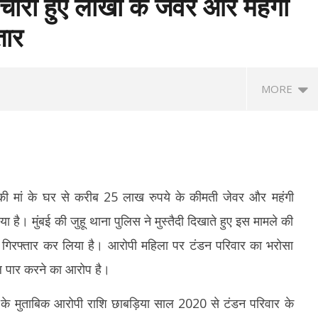
 चोरी हुए लाखो के जेवर और महंगी
तार
MORE
 की मां के घर से करीब 25 लाख रुपये के कीमती जेवर और महंगी
है। मुंबई की जुहू थाना पुलिस ने मुस्तैदी दिखाते हुए इस मामले की
को गिरफ्तार कर लिया है। आरोपी महिला पर टंडन परिवार का भरोसा
हलका मैगज़ीन के पूर्व सम्पादक तरुण
शेयर बाजार में मिला-जुला रुख, सेंसेक्स 374 अंक
‘वि
ल पार करने का आरोप है।
रार, बॉम्बे हाई कोर्ट ने सुनाई 10
चढ़ा, निफ्टी में 11 अंकों की मामूली बढ़त
सेन
ा
June
Ju
के मुताबिक आरोपी राशि छाबड़िया साल 2020 से टंडन परिवार के
2,
2,