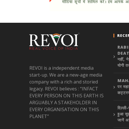
RECE
RAB
DEATH
नहीं, न
योगी त
REVOI is a independent media
start-up. We are a new-age media
MAHA
company with a rich and storied
पर महा
legacy. REVOI believes : “INFACT
कट्टरप
EVERY PERSON ON THIS EARTH IS
ARGUABLY A STAKEHOLDER IN
दिल्ली
EVERY ORGANISATION ON THIS
हुआ सु
PLANET”
जानें 