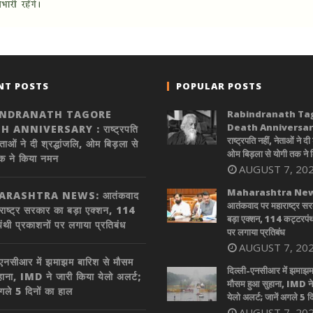
NT POSTS
POPULAR POSTS
INDRANATH TAGORE
Rabindranath Ta
Death Anniversary
 ANNIVERSARY : राष्ट्रपति
राष्ट्रपति नहीं, नेताओं ने दी 
ेताओं ने दी श्रद्धांजलि, ओम बिड़ला से
ओम बिड़ला से योगी तक ने
क ने किया नमन
AUGUST 7, 20
Maharashtra New
RASHTRA NEWS: आतंकवाद
आतंकवाद पर महाराष्ट्र स
राष्ट्र सरकार का बड़ा एक्शन, 114
बड़ा एक्शन, 114 कट्टरपंथ
ंथी प्रकाशनों पर लगाया प्रतिबंध
पर लगाया प्रतिबंध
AUGUST 7, 20
-एनसीआर में झमाझम बारिश से मौसम
दिल्ली-एनसीआर में झमाझम
हाना, IMD ने जारी किया येलो अलर्ट;
मौसम हुआ सुहाना, IMD ने
अगले 5 दिनों का हाल
येलो अलर्ट; जानें अगले 5 द
AUGUST 7, 20