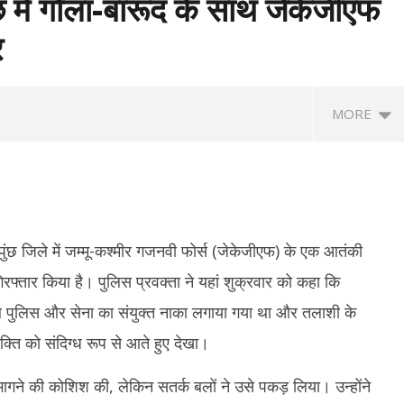
ं गोला-बारूद के साथ जेकेजीएफ
र
MORE
े पुंछ जिले में जम्मू-कश्मीर गजनवी फोर्स (जेकेजीएफ) के एक आतंकी
्तार किया है। पुलिस प्रवक्ता ने यहां शुक्रवार को कहा कि
 पुलिस और सेना का संयुक्त नाका लगाया गया था और तलाशी के
anath Tagore Death
Maharashtra News: आतंकवाद पर
दि
यक्ति को संदिग्ध रूप से आते हुए देखा।
: राष्ट्रपति नहीं, नेताओं ने दी
महाराष्ट्र सरकार का बड़ा एक्शन, 114 कट्टरपंथी
सुह
 ओम बिड़ला से योगी तक ने किया नमन
प्रकाशनों पर लगाया प्रतिबंध
अग
भागने की कोशिश की, लेकिन सतर्क बलों ने उसे पकड़ लिया। उन्होंने
ber
September
S