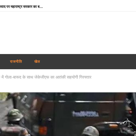
Maharashtra News: आतंकवाद पर महाराष्ट्र सरकार का बड़ा एक्शन, 114 कट्टरपंथी प्रकाशनों पर लगाया प्रतिबंध
दिल्ली-एनसीआर में झमाझम बारिश से मौसम हुआ सुहाना, IMD ने जारी किया येलो अलर्ट; जानें अगले 5 दिनों का हाल
ऊना दलित अत्याचार केस : आरोपियों के बरी होने पर मायावती का हमला, गुजरात सरकार से हाईकोर्ट में सख्त पैरवी की मांग
मोहन भागवत के जेन-जी बयान का भाजपा सांसदों ने किया समर्थन, बोले- युवा विपक्ष के बहकावे में नहीं आएगा
Aban Ahmed : प्रयागराज पहुंचा अबान का शव, अतीक-अशरफ और असद की कब्र के पास होगा सुपुर्द-ए-खाक
Share Market Today: गिरावट के साथ खुला शेयर बाजार, सेंसेक्स 267 अंक टूटा, निफ्टी 24,600 के नीचे
राजनीति
खेल
JPSC-JSSC Protest: 14वें दिन भी जारी छात्रों का आंदोलन, भूख हड़ताल पर अड़े अभ्यर्थी; पेपर लीक जांच की मांग तेज
 गोला-बारूद के साथ जेकेजीएफ का आतंकी सहयोगी गिरफ्तार
JPSC Exam Scam : मुख्य आरोपी के ससुर से सीआईडी की पूछताछ, करोड़ों की संपत्तियां जांच के दायरे में
Instagram CSEAM: इंस्टाग्राम पर बच्चों के यौन शोषण से जुड़े 50 से अधिक मामलों पर NHRC सख्त, Meta को नोटिस
Rabindranath Tagore Death Anniversary : राष्ट्रपति नहीं, नेताओं ने दी श्रद्धांजलि, ओम बिड़ला से योगी तक ने किया नमन