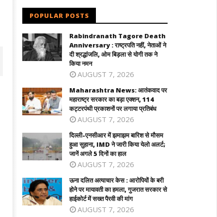
POPULAR POSTS
Rabindranath Tagore Death
Anniversary : राष्ट्रपति नहीं, नेताओं ने
दी श्रद्धांजलि, ओम बिड़ला से योगी तक ने
किया नमन
AUGUST 7, 2026
Maharashtra News: आतंकवाद पर
महाराष्ट्र सरकार का बड़ा एक्शन, 114
कट्टरपंथी प्रकाशनों पर लगाया प्रतिबंध
AUGUST 7, 2026
दिल्ली-एनसीआर में झमाझम बारिश से मौसम
हुआ सुहाना, IMD ने जारी किया येलो अलर्ट;
जानें अगले 5 दिनों का हाल
AUGUST 7, 2026
ल्ली-एनसीआर में झमाझम बारिश से मौसम हुआ
ऊना दलित अत्याचार केस : आरोपियों के बरी होने
ऊना दलित अत्याचार केस : आरोपियों के बरी
ाना, IMD ने जारी किया येलो अलर्ट; जानें
पर मायावती का हमला, गुजरात सरकार से हाईकोर
होने पर मायावती का हमला, गुजरात सरकार से
ले 5 दिनों का हाल
में सख्त पैरवी की मांग
हाईकोर्ट में सख्त पैरवी की मांग
AUGUST 7, 2026
eptember
September