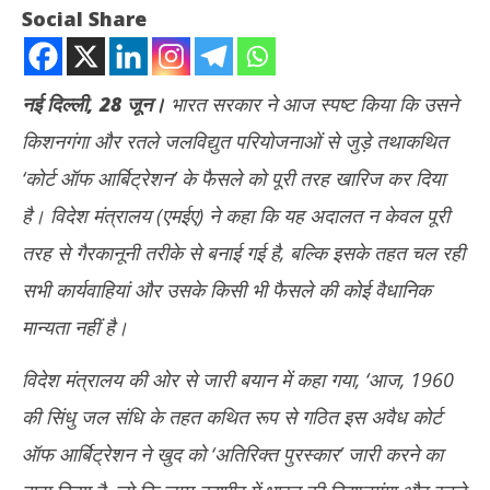
Social Share
नई दिल्ली, 28 जून।
भारत सरकार ने आज स्पष्ट किया कि उसने
किशनगंगा और रतले जलविद्युत परियोजनाओं से जुड़े तथाकथित
‘कोर्ट ऑफ आर्बिट्रेशन’ के फैसले को पूरी तरह खारिज कर दिया
है। विदेश मंत्रालय (एमईए) ने कहा कि यह अदालत न केवल पूरी
NOW VIEWING
तरह से गैरकानूनी तरीके से बनाई गई है, बल्कि इसके तहत चल रही
सिंधु जल समझौते पर भारत ने पाकिस्तान को दिया बड़ा झटका, जानें विदेश मंत्रालय
सभी कार्यवाहियां और उसके किसी भी फैसले की कोई वैधानिक
ने क्या कहा…
दुबई
मान्यता नहीं है।
June
को 
28,
Ju
विदेश मंत्रालय की ओर से जारी बयान में कहा गया, ‘आज, 1960
2025
28
की सिंधु जल संधि के तहत कथित रूप से गठित इस अवैध कोर्ट
20
ऑफ आर्बिट्रेशन ने खुद को ‘अतिरिक्त पुरस्कार’ जारी करने का