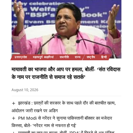
उत्तरप्रदेश
महत्वपूर्ण कहानियां
राजनीति
राज्य
राष्ट्रीय
हिन्दी
मायावती का भाजपा और आप पर हमला, बोलीं- ‘संत रविदास
के नाम पर राजनीति से समाज रहे सतर्क’
August 10, 2026
झारखंड : छात्रों की सरकार के साथ पहले दौर की बातचीत खत्म,
आंदोलन जारी रखने पर अडिग
PM Modi से नरेंदर ने सुनाया पाकिस्तानी बॉक्सर का मजेदार
किस्सा, बोले- ‘नरेंदर नाम से नफरत हो गई’
मायावती का सपा पर हमला, बोलीं- ‘PDA’ में पिछड़े से अब ‘पंडित’