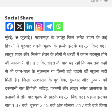
MORE
Social Share
मुंबई, 9 जुलाई।
महाराष्ट्र के लातूर जिले समेत राज्य के कई
हिस्सों में गुरुवार तड़के भूकंप के हल्के झटके महसूस किए गए।
लातूर शहर और निलंगा क्षेत्र के लोगों ने धरती में कंपन महसूस होने
की जानकारी दी। हालांकि, राहत की बात यह रही कि अब तक कहीं
से भी जान-माल के नुकसान या किसी बड़े हादसे की सूचना नहीं
NOW VIEWING
मिली है। जिला प्रशासन के मुताबिक, बुधवार और गुरुवार की
महाराष्ट्र के लातूर समेत कई जिलों में भूकंप के झटके, हिंगोली रहा केंद्र; जान-माल
Rab
दरम्यानी रात हिंगोली, नांदेड़, परभणी और लातूर समेत आसपास के
के नुकसान की खबर नहीं
नेता
इलाकों में तीन बार भूकंप के झटके महसूस किए गए। पहला झटका
July
Jul
9,
9,
रात 1:37 बजे, दूसरा 2:15 बजे और तीसरा 2:17 बजे दर्ज किया
2026
20