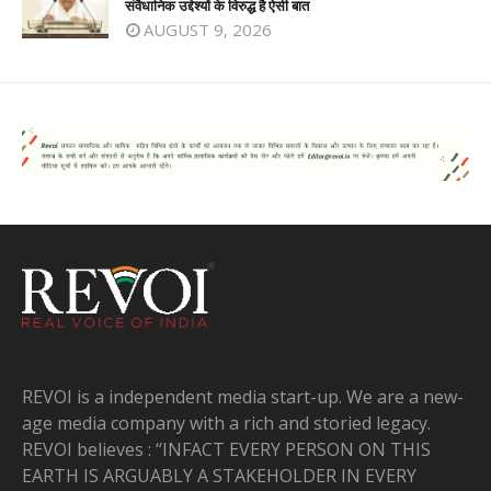
संवैधानिक उद्देश्यों के विरुद्ध है ऐसी बात
AUGUST 9, 2026
REVOI is a independent media start-up. We are a new-
age media company with a rich and storied legacy.
REVOI believes : “INFACT EVERY PERSON ON THIS
EARTH IS ARGUABLY A STAKEHOLDER IN EVERY