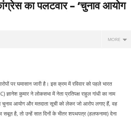
 कांग्रेस का पलटवार – ‘चुनाव आयोग
MORE
े आरोपों पर घमासान जारी है। इस क्रम में रविवार को पहले भारत
 ज्ञानेश कुमार ने लोकसभा में नेता प्रतिपक्ष राहुल गांधी का नाम
ंने चुनाव आयोग और मतदाता सूची को लेकर जो आरोप लगाए हैं, वह
टीकरण : ग्राहकों के लिए मुफ्त रहेगा
IIT दिल्ली के दीक्षांत समारोह में पीएम मोदी का
टीड
 सबूत है, तो उन्हें सात दिनों के भीतर शपथपत्र (हलफनामा) देना
ारोबारियों पर भी MDR नहीं
आह्वान- बदलती दुनिया में नई चुनौतियों को अवसर
देव
में बदलें युवा
चा
August
A