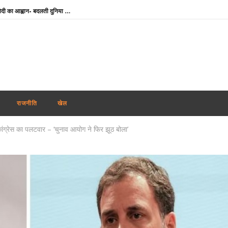
IIT दिल्ली के दीक्षांत समारोह में पीएम मोदी का आह्वान- बदलती दुनिया में नई चुनौतियों को अवसर में बदलें युवा
टीडीपीएल की सभी परीक्षाएं रद्द करने की मांग, देवेंद्रनाथ महतो बोले- आश्वासन नहीं, ठोस कार्रवाई चाहिए
राघव चड्ढा ने पीएम मोदी से की मुलाकात, बोले- एक सुबह जो हमेशा याद रहेगी
रिजिजू का राहुल गांधी पर निशाना, बोले- महिला आरक्षण विधेयक के समर्थन में नहीं होनी चाहिए दिक्कत
IIT Delhi Convocation: PM मोदी आज आईआईटी दिल्ली के 57वें दीक्षांत समारोह में होंगे शामिल, ‘परम प्रज्ञा’ सुपरकंप्यूटिंग सेंटर का करेंगे उद्घाटन
Weather Update : देश के कई हिस्सों में भारी बारिश का अलर्ट, दिल्ली-NCR में जलभराव से बिगड़े हालात
राजनीति
खेल
उत्तराखंड में जमीन के लिए सीएम धामी से पंत ने मांगी मदद, बोले- ‘अपने पहाड़ के लोगों के बीच रहना चाहता हूं’
कांग्रेस का पलटवार – ‘चुनाव आयोग ने फिर झूठ बोला’
सलमान खान के घर के बाहर ड्यूटी पर तैनात पुलिसकर्मी की मौत, हार्ट अटैक की आशंका
Chamba Bus Accident : चंबा में दर्दनाक बस हादसा, ड्राइवर-कंडक्टर समेत 7 की मौत; 11 घायल
PCI का स्पष्टीकरण : ग्राहकों के लिए मुफ्त रहेगा UPI, छोटे कारोबारियों पर भी MDR नहीं