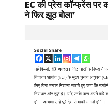
EC की प्रेस कॉन्फ्रेंस पर
ने फिर झूठ बोला’
Social Share
नई दिल्ली, 17 अगस्त।
‘वोट चोरी’ के विपक्ष क
निर्वाचन आयोग (ECI) के मुख्य चुनाव आयुक्त (CEC)
NOW VIEWING
लिए बिना उनपर निशाना साधते हुए कहा कि उन्हो
EC की प्रेस कॉन्फ्रेंस पर कांग्रेस का पलटवार –
PCI का स्पष्
निराधार और झूठे हैं। यदि उनके पास अपने दावे का
‘चुनाव आयोग ने फिर झूठ बोला’
UPI, छोटे क
होगा, अन्यथा उन्हें पूरे देश से माफी मांगनी होगी।
August
August
17,
17,