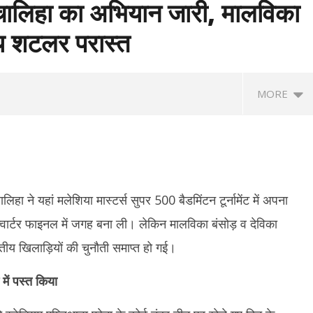
ा चालिहा का अभियान जारी, मालविका
य शटलर परास्त
MORE
ा ने यहां मलेशिया मास्टर्स सुपर 500 बैडमिंटन टूर्नामेंट में अपना
्वार्टर फाइनल में जगह बना ली। लेकिन मालविका बंसोड़ व देविका
तीय खिलाड़ियों की चुनौती समाप्त हो गई।
्स : रक्षिता को हरा अश्मिता चालिहा
PCI का स्पष्टीकरण : ग्राहकों के लिए मुफ्त रहेगा
IIT
इनल में, इतिहास रचने से एक कदम
UPI, छोटे कारोबारियों पर भी MDR नहीं
आह्
 में पस्त किया
में 
May
M
21,