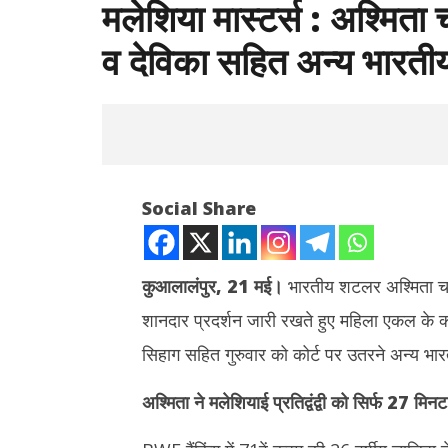
मलेशिया मास्टर्स : अश्मित
व देविका सहित अन्य भारती
Social Share
कुआलालंपुर
, 21
मई।
भारतीय शटलर अश्मिता चालिह
शानदार प्रदर्शन जारी रखते हुए महिला एकल के क
NOW VIEWING
सिहाग सहित गुरुवार को कोर्ट पर उतरने अन्य भार
मलेशिया मास्टर्स : अश्मिता चालिहा का अभियान
कोरिया मास्टर
जारी, मालविका व देविका सहित अन्य भारतीय
पहली बार फा
अश्मिता ने मलेशियाई प्रतिद्वंद्वी को सिर्फ 27 मिनट
शटलर परास्त
दूर
May
May