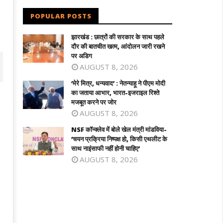
POPULAR POSTS
झारखंड : छात्रों की सरकार के साथ पहले
दौर की बातचीत खत्म, आंदोलन जारी रखने
पर अडिग
AUGUST 8, 2026
‘मेरे मित्र, धन्यवाद’ : नेतन्याहू ने पीएम मोदी
का जताया आभार, भारत-इजराइल रिश्ते
मजबूत करने पर जोर
AUGUST 8, 2026
NSF कॉन्क्लेव में बोले खेल मंत्री मांडविया-
‘चयन प्रक्रिया निष्पक्ष हो, किसी एथलीट के
साथ नाइंसाफी नहीं होनी चाहिए’
AUGUST 8, 2026
 कॉन्क्लेव में बोले खेल मंत्री मांडविया- ‘चयन
तमिलनाडु के सीएम विजय को राहत : पत्नी संगीता
क्रिया निष्पक्ष हो, किसी एथलीट के साथ
वापस ली तलाक की अर्जी
ंसाफी नहीं होनी चाहिए’
September
eptember
6, 2025