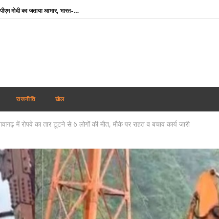
‘मेरे मित्र, धन्यवाद’ : नेतन्याहू ने पीएम मोदी का जताया आभार, भारत-इजराइल रिश्ते मजबूत करने पर जोर
NSF कॉन्क्लेव में बोले खेल मंत्री मांडविया- ‘चयन प्रक्रिया निष्पक्ष हो, किसी एथलीट के साथ नाइंसाफी नहीं होनी चाहिए’
तमिलनाडु के सीएम विजय को राहत : पत्नी संगीता ने वापस ली तलाक की अर्जी
भारतीय नाविकों की सुरक्षा सर्वोच्च प्राथमिकता, खाड़ी क्षेत्र में 24 घंटे हेल्पलाइन सक्रिय : विदेश मंत्रालय
पंजाब में फिर अकाली दल-भाजपा गठबंधन की अटकलें : सुखबीर बादल ने पीएम मोदी से की मुलाकात, AAP ने कसा तंज
थाईलैंड : 9वीं कक्षा के छात्र ने पहले दादा-दादी की हत्या की, फिर स्कूल पहुंचकर 5 शिक्षकों को उतारा मौत के घाट
राजनीति
खेल
शेयर बाजार में गिरावट के साथ कारोबारी सप्ताह का समापन, सेंसेक्स 456 अंक टूटा, निफ्टी 65 अंक कमजोर
पावागढ़ में रोपवे का तार टूटने से 6 लोगों की मौत, मौके पर राहत व बचाव कार्य जारी
कोरिया मास्टर्स : अश्मिता की टॉप सीड पर स्तब्धकारी जीत, रक्षिता ने तन्वी को बाहर किया, सेमीफाइनल में आमने-सामने
बांग्लादेश ने बिजली व गैस संकट के बीच भारत से अधिक डीजल सप्लाई की अपील की
झारखंड : छात्रों की सरकार के साथ पहले दौर की बातचीत खत्म, आंदोलन जारी रखने पर अडिग