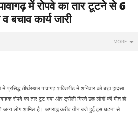
पावागढ़ में रोपवे का तार टूटने से 6
 व बचाव कार्य जारी
MORE
ें प्रसिद्ध तीर्थस्थल पावागढ़ शक्तिपीठ में शनिवार को बड़ा हादसा
लवाहक रोपवे का तार टूट गया और ट्रॉली गिरने छह लोगों की मौत हो
दो अन्य लोग शामिल है। अपराह्न करीब तीन बजे हुई इस घटना से
त्रों की सरकार के साथ पहले दौर की
‘मेरे मित्र, धन्यवाद’ : नेतन्याहू ने पीएम मोदी का
NSF
, आंदोलन जारी रखने पर अडिग
जताया आभार, भारत-इजराइल रिश्ते मजबूत करने
प्र
पर जोर
नाइ
ber
September
S