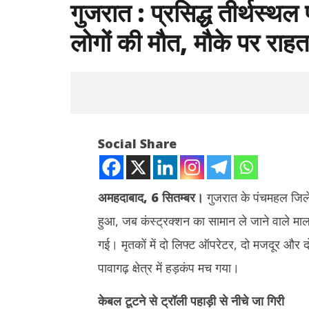
गुजरात : प्रसिद्ध तीर्थस्थल 
लोगों की मौत, मौके पर राहत
Social Share
अमहदाबाद, 6 सितम्बर।
गुजरात के पंचमहल जिले म
हुआ, जब कंस्ट्रक्शन का सामान ले जाने वाले मा
NOW VIEWING
गई। मृतकों में दो लिफ्ट ऑपरेटर, दो मजदूर और 
गुजरात : प्रसिद्ध तीर्थस्थल पावागढ़ में रोपवे का तार
झारखंड : छा
पावागढ़ क्षेत्र में हड़कंप मच गया।
टूटने से 6 लोगों की मौत, मौके पर राहत व बचाव
बातचीत खत्म
कार्य जारी
Septem
केबल टूटने से ट्रॉली पहाड़ी से नीचे जा गिरी
September
6, 2025