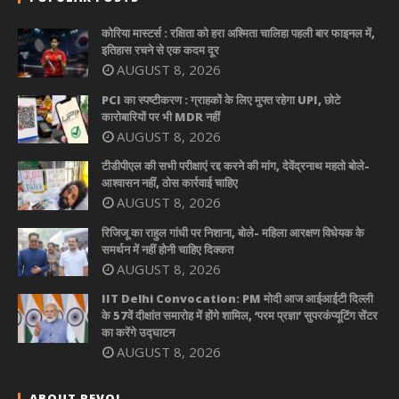
कोरिया मास्टर्स : रक्षिता को हरा अश्मिता चालिहा पहली बार फाइनल में,
इतिहास रचने से एक कदम दूर
AUGUST 8, 2026
PCI का स्पष्टीकरण : ग्राहकों के लिए मुफ्त रहेगा UPI, छोटे
कारोबारियों पर भी MDR नहीं
AUGUST 8, 2026
टीडीपीएल की सभी परीक्षाएं रद्द करने की मांग, देवेंद्रनाथ महतो बोले-
आश्वासन नहीं, ठोस कार्रवाई चाहिए
AUGUST 8, 2026
रिजिजू का राहुल गांधी पर निशाना, बोले- महिला आरक्षण विधेयक के
समर्थन में नहीं होनी चाहिए दिक्कत
AUGUST 8, 2026
IIT Delhi Convocation: PM मोदी आज आईआईटी दिल्ली
के 57वें दीक्षांत समारोह में होंगे शामिल, ‘परम प्रज्ञा’ सुपरकंप्यूटिंग सेंटर
का करेंगे उद्घाटन
AUGUST 8, 2026
ABOUT REVOI