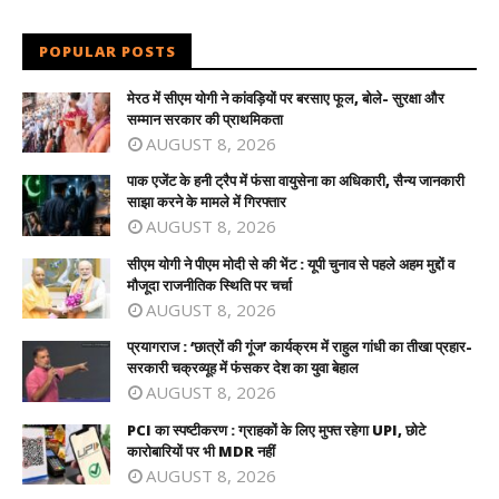
POPULAR POSTS
मेरठ में सीएम योगी ने कांवड़ियों पर बरसाए फूल, बोले- सुरक्षा और
सम्मान सरकार की प्राथमिकता
AUGUST 8, 2026
पाक एजेंट के हनी ट्रैप में फंसा वायुसेना का अधिकारी, सैन्य जानकारी
साझा करने के मामले में गिरफ्तार
AUGUST 8, 2026
सीएम योगी ने पीएम मोदी से की भेंट : यूपी चुनाव से पहले अहम मुद्दों व
मौजूदा राजनीतिक स्थिति पर चर्चा
AUGUST 8, 2026
प्रयागराज : ‘छात्रों की गूंज’ कार्यक्रम में राहुल गांधी का तीखा प्रहार-
सरकारी चक्रव्यूह में फंसकर देश का युवा बेहाल
AUGUST 8, 2026
PCI का स्पष्टीकरण : ग्राहकों के लिए मुफ्त रहेगा UPI, छोटे
कारोबारियों पर भी MDR नहीं
AUGUST 8, 2026