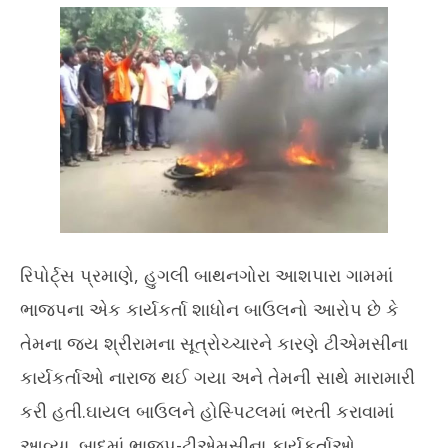
20
રિપોર્ટ્સ પ્રમાણે, હુગલી બાથનગોરા આશપારા ગામમાં
ભાજપના એક કાર્યકર્તા શાધોન બાઉલનો આરોપ છે કે
તેમના જય શ્રીરામના સૂત્રોચ્ચારને કારણે ટીએમસીના
કાર્યકર્તાઓ નારાજ થઈ ગયા અને તેમની સાથે મારામારી
કરી હતી.ઘાયલ બાઉલને હોસ્પિટલમાં ભરતી કરાવામાં
આવ્યા, બાદમાં ભાજપ-ટીએમસીના કાર્યકર્તાઓ