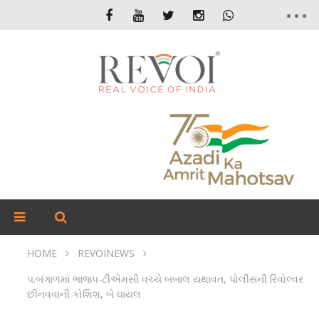
HOME
REVOINEWS
પ.બંગાળમાં ભાજપ-ટીએમસી વચ્ચે બબાલ યથાવત, પોલીસની રિવોલ્વર
છીનવવાની કોશિશ, બે ઘાયલ