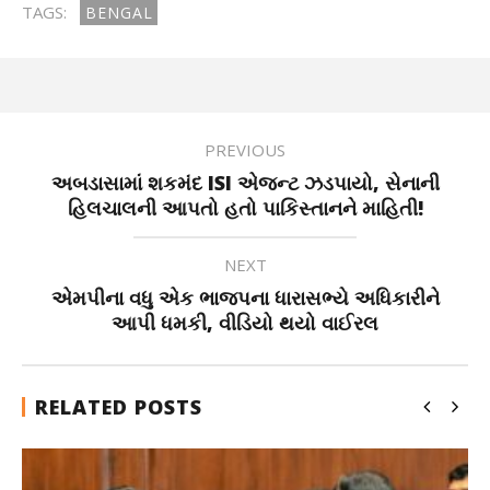
TAGS:
BENGAL
PREVIOUS
અબડાસામાં શકમંદ ISI એજન્ટ ઝડપાયો, સેનાની
હિલચાલની આપતો હતો પાકિસ્તાનને માહિતી!
NEXT
એમપીના વધુ એક ભાજપના ધારાસભ્યે અધિકારીને
આપી ધમકી, વીડિયો થયો વાઈરલ
RELATED POSTS