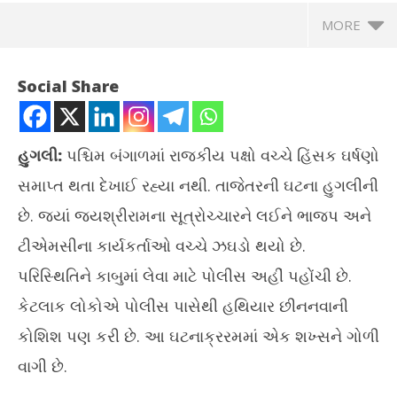
MORE
Social Share
હુગલી:
પશ્ચિમ બંગાળમાં રાજકીય પક્ષો વચ્ચે હિંસક ઘર્ષણો
સમાપ્ત થતા દેખાઈ રહ્યા નથી. તાજેતરની ઘટના હુગલીની
છે. જ્યાં જયશ્રીરામના સૂત્રોચ્ચારને લઈને ભાજપ અને
ટીએમસીના કાર્યકર્તાઓ વચ્ચે ઝઘડો થયો છે.
NOW VIEWING
પરિસ્થિતિને કાબુમાં લેવા માટે પોલીસ અહીં પહોંચી છે.
કેટલાક લોકોએ પોલીસ પાસેથી હથિયાર છીનનવાની
પ.બંગાળમાં ભાજપ-ટીએમસી વચ્ચે બબાલ યથાવત, પોલીસની રિવોલ્વર
છીનવવાની કોશિશ, બે ઘાયલ
मेरठ
કોશિશ પણ કરી છે. આ ઘટનાક્રરમમાં એક શખ્સને ગોળી
की 
June
વાગી છે.
27,
Ju
2019
27