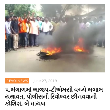
June 27, 2019
REVOINEWS
પ.બંગાળમાં ભાજપ-ટીએમસી વચ્ચે બબાલ
યથાવત, પોલીસની રિવોલ્વર છીનવવાની
કોશિશ, બે ઘાયલ