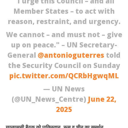
"I urge this Council – and all
2025
20
Member States – to act with
reason, restraint, and urgency.
We cannot – and must not – give
up on peace." – UN Secretary-
General
@antonioguterres
told
the Security Council on Sunday
pic.twitter.com/QCRbHgwqML
— UN News
(@UN_News_Centre)
June 22,
2025
यूएनएससी बैठक को पाकिस्तान, रूस व चीन का समर्थन