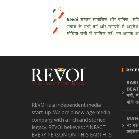
RECE
RAB
DEATH
नहीं, न
योगी त
REVOI is a independent media
start-up. We are a new-age media
MAHA
company with a rich and storied
पर महा
legacy. REVOI believes : “INFACT
कट्टरप
EVERY PERSON ON THIS EARTH IS