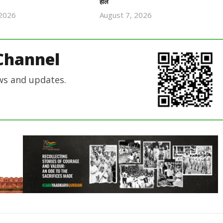
हाल
 2026
August 7, 2026
Revoi
Revoi
Editor
Editor
Channel
ws and updates.