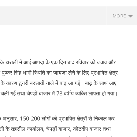
MORE
 के थराली में आई आपदा के एक दिन बाद रविवार को बचाव और
 पुष्कर सिंह धामी स्थिति का जायजा लेने के लिए प्रभावित क्षेत्र
रिश के कारण टूनरी बरसाती नाले में बाढ़ आ गई। बाढ़ के साथ आए
anath Tagore Death
Maharashtra News: आतंकवाद पर
दि
चली गई तथा चेपड़ों बाजार में 78 वर्षीय व्यक्ति लापता हो गया।
: राष्ट्रपति नहीं, नेताओं ने दी
महाराष्ट्र सरकार का बड़ा एक्शन, 114 कट्टरपंथी
सुह
 ओम बिड़ला से योगी तक ने किया नमन
प्रकाशनों पर लगाया प्रतिबंध
अग
August
A
24,
2
नुसार, 150-200 लोगों को प्रभावित क्षेत्रों से निकाल कर
2025
2
थराली के तहसील कार्यालय, चेपड़ों बाजार, कोटदीप बाजार तथा