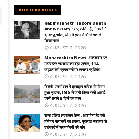
POPULAR POSTS
Rabindranath Tagore Death
Anniversary : राष्ट्रपति नहीं, नेताओं ने
दी श्रद्धांजलि, ओम बिड़ला से योगी तक ने
किया नमन
AUGUST 7, 2026
Maharashtra News: आतंकवाद पर
महाराष्ट्र सरकार का बड़ा एक्शन, 114
कट्टरपंथी प्रकाशनों पर लगाया प्रतिबंध
AUGUST 7, 2026
दिल्ली-एनसीआर में झमाझम बारिश से मौसम
ल्ली-एनसीआर में झमाझम बारिश से मौसम हुआ
ऊना दलित अत्याचार केस : आरोपियों के बरी होने
हुआ सुहाना, IMD ने जारी किया येलो अलर्ट;
ाना, IMD ने जारी किया येलो अलर्ट; जानें
पर मायावती का हमला, गुजरात सरकार से हाईकोर
जानें अगले 5 दिनों का हाल
ले 5 दिनों का हाल
में सख्त पैरवी की मांग
AUGUST 7, 2026
ugust
August
ऊना दलित अत्याचार केस : आरोपियों के बरी
4,
24,
होने पर मायावती का हमला, गुजरात सरकार से
025
2025
हाईकोर्ट में सख्त पैरवी की मांग
AUGUST 7, 2026