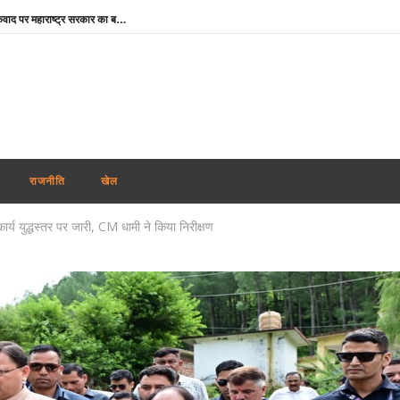
Maharashtra News: आतंकवाद पर महाराष्ट्र सरकार का बड़ा एक्शन, 114 कट्टरपंथी प्रकाशनों पर लगाया प्रतिबंध
दिल्ली-एनसीआर में झमाझम बारिश से मौसम हुआ सुहाना, IMD ने जारी किया येलो अलर्ट; जानें अगले 5 दिनों का हाल
ऊना दलित अत्याचार केस : आरोपियों के बरी होने पर मायावती का हमला, गुजरात सरकार से हाईकोर्ट में सख्त पैरवी की मांग
मोहन भागवत के जेन-जी बयान का भाजपा सांसदों ने किया समर्थन, बोले- युवा विपक्ष के बहकावे में नहीं आएगा
Aban Ahmed : प्रयागराज पहुंचा अबान का शव, अतीक-अशरफ और असद की कब्र के पास होगा सुपुर्द-ए-खाक
Share Market Today: गिरावट के साथ खुला शेयर बाजार, सेंसेक्स 267 अंक टूटा, निफ्टी 24,600 के नीचे
राजनीति
खेल
JPSC-JSSC Protest: 14वें दिन भी जारी छात्रों का आंदोलन, भूख हड़ताल पर अड़े अभ्यर्थी; पेपर लीक जांच की मांग तेज
ार्य युद्धस्तर पर जारी, CM धामी ने किया निरीक्षण
JPSC Exam Scam : मुख्य आरोपी के ससुर से सीआईडी की पूछताछ, करोड़ों की संपत्तियां जांच के दायरे में
Instagram CSEAM: इंस्टाग्राम पर बच्चों के यौन शोषण से जुड़े 50 से अधिक मामलों पर NHRC सख्त, Meta को नोटिस
Rabindranath Tagore Death Anniversary : राष्ट्रपति नहीं, नेताओं ने दी श्रद्धांजलि, ओम बिड़ला से योगी तक ने किया नमन