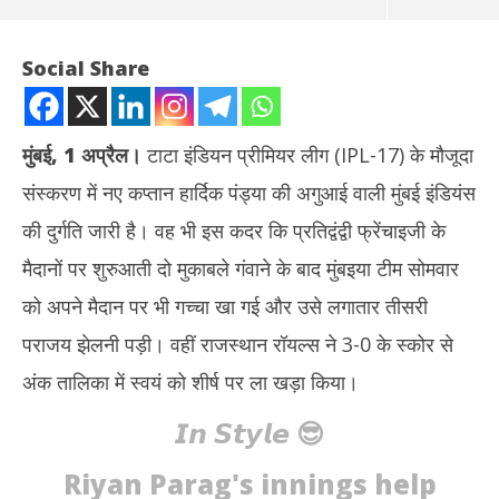
Social Share
मुंबई, 1 अप्रैल।
टाटा इंडियन प्रीमियर लीग (IPL-17) के मौजूदा
संस्करण में नए कप्तान हार्दिक पंड्या की अगुआई वाली मुंबई इंडियंस
की दुर्गति जारी है। वह भी इस कदर कि प्रतिद्वंद्वी फ्रेंचाइजी के
मैदानों पर शुरुआती दो मुकाबले गंवाने के बाद मुंबइया टीम सोमवार
को अपने मैदान पर भी गच्चा खा गई और उसे लगातार तीसरी
NOW VIEWING
पराजय झेलनी पड़ी। वहीं राजस्थान रॉयल्स ने 3-0 के स्कोर से
आईपीएल-17 : मुंबई इंडियंस की लगातार तीसरी हार, 3-0 के स्कोर से राजस्थान
मेरठ
अंक तालिका में स्वयं को शीर्ष पर ला खड़ा किया।
रॉयल्स शीर्ष पर
की 
April
Apr
𝙄𝙣 𝙎𝙩𝙮𝙡𝙚 😎
2,
2,
2024
20
Riyan Parag's innings help