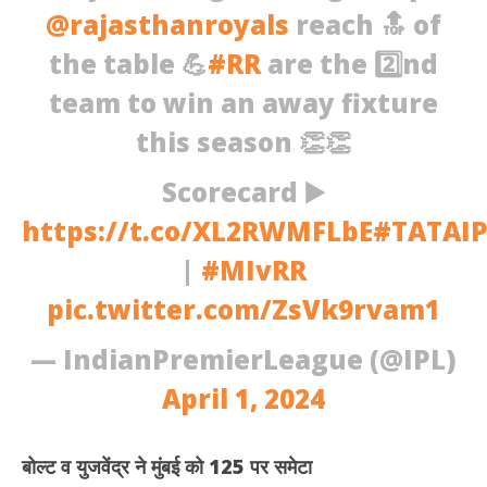
@rajasthanroyals
reach 🔝 of
the table 💪
#RR
are the 2️⃣nd
team to win an away fixture
this season 👏👏
Scorecard ▶️
https://t.co/XL2RWMFLbE
#TATAIP
|
#MIvRR
pic.twitter.com/ZsVk9rvam1
— IndianPremierLeague (@IPL)
April 1, 2024
बोल्ट व युजवेंद्र ने मुंबई को 125 पर समेटा