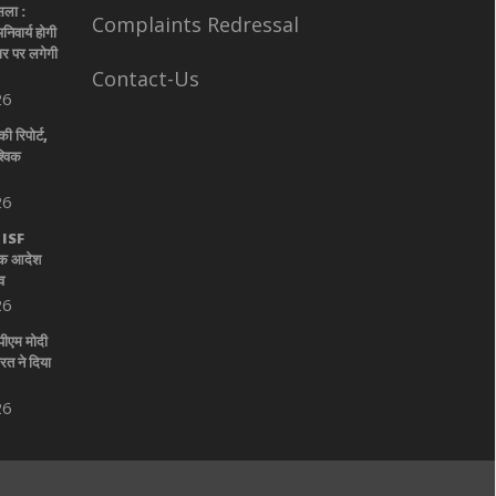
सला :
Complaints Redressal
िवार्य होगी
चार पर लगेगी
Contact-Us
26
 रिपोर्ट,
्विक
26
: ISF
िक आदेश
व
26
पीएम मोदी
त ने दिया
26