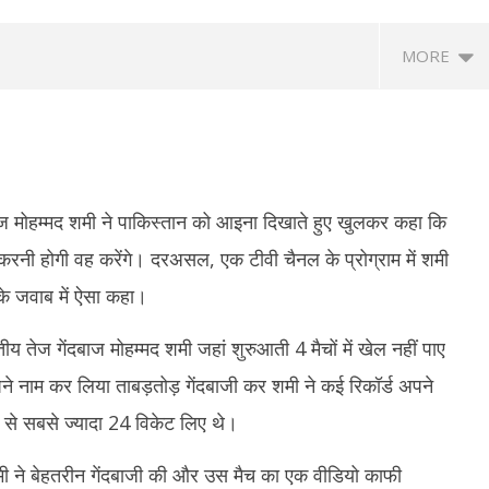
MORE
बाज मोहम्मद शमी ने पाकिस्तान को आइना दिखाते हुए खुलकर कहा कि
त करनी होगी वह करेंगे। दरअसल, एक टीवी चैनल के प्रोग्राम में शमी
के जवाब में ऐसा कहा।
के प्रयागराज कार्यक्रम पर सियासत
Uttarakhand Rain Alert: किन्नौर में
गु
द्द होने पर बोली कांग्रेस- सरकार डरी
भूस्खलन से NH-5 बंद, बद्रीनाथ हाईवे समेत कई
बाद
य तेज गेंदबाज मोहम्मद शमी जहां शुरुआती 4 मैचों में खेल नहीं पाए
सड़कें प्रभावित
भ्
को अपने नाम कर लिया ताबड़तोड़ गेंदबाजी कर शमी ने कई रिकॉर्ड अपने
er
December
D
3
14, 2023
1
 से सबसे ज्यादा 24 विकेट लिए थे।
मी ने बेहतरीन गेंदबाजी की और उस मैच का एक वीडियो काफी