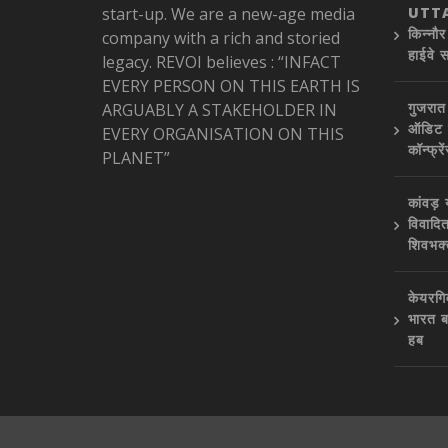
start-up. We are a new-age media
UTTA
किन्नौ
company with a rich and storied
हाईवे 
legacy. REVOI believes : “INFACT
EVERY PERSON ON THIS EARTH IS
गुजरात
ARGUABLY A STAKEHOLDER IN
ऑडिट क
EVERY ORGANISATION ON THIS
कॉन्फ्र
PLANET”
कांवड़
विवादि
शिवभक्
केयरगि
भारत ब
हब