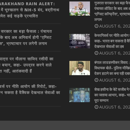
गुजरात सरकार का बड़ा फै
RAKHAND RAIN ALERT:
पंचायत ऑडिट के बाद अब अन
र में भूस्खलन से NH-5 बंद, बद्रीनाथ
‘एग्जिट कॉन्फ्रेंस’, भ्रष्टा
समेत कई सड़कें प्रभावित
लगाम
AUGUST 6, 20
 सरकार का बड़ा फैसला : पंचायत
केयरगिवर्स पर नीति आयोग की
े बाद अब अनिवार्य होगी ‘एग्जिट
कहा- भारत बन सकता है वैश
ेंस’, भ्रष्टाचार पर लगेगी लगाम
देखभाल सेवाओं का हब
AUGUST 6, 20
 यात्रा पर मौलाना साजिद रशीदी का
बंगाल लाउडस्पीकर विवाद 
त बयान, कहा- उपद्रव करने वाले
विधायक बोले- पुलिस मौख
त नहीं, आतंकवादी हैं
देकर हटाने का बना रही दबा
AUGUST 6, 20
वर्स पर नीति आयोग की रिपोर्ट, कहा-
शेख हसीना के बेटे सजीब ने 
न सकता है वैश्विक देखभाल सेवाओं का
का जताया आभार, कहा- भार
पूरा सम्मान
AUGUST 6, 20