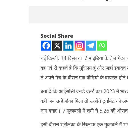
Social Share
नई दिल्ली, 14 दिसंबर। टीम इंडिया के तेज गेंद
वह गर्व से कहते है कि मुस्लिम हूं और जहां इबाद
NOW VIEWING
ने अपने मैच के दौरान एक वीडियो के वायरल होने 
पाकिस्तान को मोहम्मद शमी ने बताया चुगलखोर,
राहुल गांधी 
कहा- मुझे गर्व है कि मैं इंडियन मुस्लिम हूं…
तेज, बुकिंग र
बता दें कि आईसीसी वनडे वर्ल्ड कप 2023 में भारती
हुई है
December
वहीं जब उन्हें मौका मिला तो उन्होंने टूर्नामेंट 
Decemb
14, 2023
14, 202
नाम बनाए। 7 मुकाबलों में शमी ने 5.26 की औसत
इसी दौरान श्रीलंका के खिलाफ एक मुकाबले में श