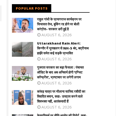
POPULAR POSTS
राहुल गांधी के प्रयागराज कार्यक्रम पर
सियासत तेज, बुकिंग रद्द होने पर बोली
कांग्रेस- सरकार डरी हुई है
AUGUST 6, 2026
Uttarakhand Rain Alert:
किन्नौर में भूस्खलन से NH-5 बंद, बद्रीनाथ
हाईवे समेत कई सड़कें प्रभावित
AUGUST 6, 2026
गुजरात सरकार का बड़ा फैसला : पंचायत
ऑडिट के बाद अब अनिवार्य होगी ‘एग्जिट
जरात सरकार का बड़ा फैसला : पंचायत ऑडिट के
कांवड़ यात्रा पर मौलाना साजिद रशीदी का विवाद
कॉन्फ्रेंस’, भ्रष्टाचार पर लगेगी लगाम
 अब अनिवार्य होगी 'एग्जिट कॉन्फ्रेंस',
बयान, कहा- उपद्रव करने वाले शिवभक्त नहीं,
AUGUST 6, 2026
रष्टाचार पर लगेगी लगाम
आतंकवादी हैं
कांवड़ यात्रा पर मौलाना साजिद रशीदी का
ecember
December
विवादित बयान, कहा- उपद्रव करने वाले
4, 2023
14, 2023
शिवभक्त नहीं, आतंकवादी हैं
AUGUST 6, 2026
केयरगिवर्स पर नीति आयोग की रिपोर्ट, कहा-