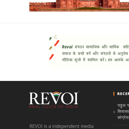
RECE
राहुल ग
सियासत 
कांग्रे
REVOI is a independent media