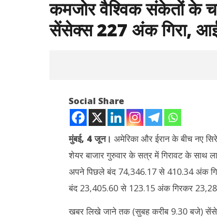
कमजोर वैश्विक संकेतों के च
सेंसेक्स 227 अंक गिरा, आई
Social Share
मुंबई, 4 जून।
अमेरिका और ईरान के बीच नए सिरे 
शेयर बाजार गुरुवार के सत्र में गिरावट के साथ ल
NOW VIEWING
अपने पिछले बंद 74,346.17 से 410.34 अंक गि
कमजोर वैश्विक संकेतों के चलते लाल निशान में
Rabindr
बंद 23,405.60 से 123.15 अंक गिरकर 23,2
खुला बाजार : सेंसेक्स 227 अंक गिरा, आईटी और
Anniversary 
रियल्टी शेयरों पर दबाव
श्रद्धांजलि,
खबर लिखे जाने तक (सुबह करीब 9.30 बजे) सेंस
June
June