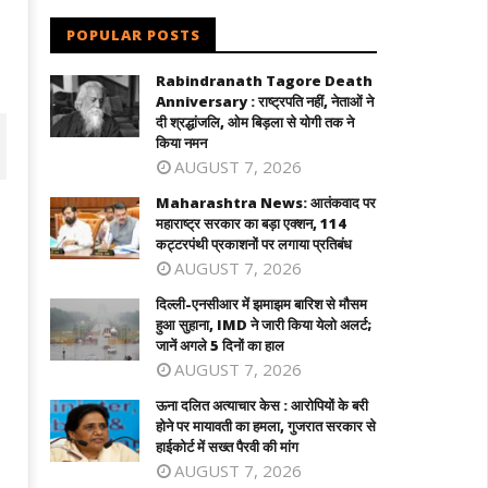
POPULAR POSTS
Rabindranath Tagore Death
Anniversary : राष्ट्रपति नहीं, नेताओं ने
दी श्रद्धांजलि, ओम बिड़ला से योगी तक ने
किया नमन
AUGUST 7, 2026
Maharashtra News: आतंकवाद पर
महाराष्ट्र सरकार का बड़ा एक्शन, 114
कट्टरपंथी प्रकाशनों पर लगाया प्रतिबंध
AUGUST 7, 2026
दिल्ली-एनसीआर में झमाझम बारिश से मौसम
हुआ सुहाना, IMD ने जारी किया येलो अलर्ट;
जानें अगले 5 दिनों का हाल
AUGUST 7, 2026
ऊना दलित अत्याचार केस : आरोपियों के बरी
ल्ली-एनसीआर में झमाझम बारिश से मौसम हुआ
ऊना दलित अत्याचार केस : आरोपियों के बरी होने
होने पर मायावती का हमला, गुजरात सरकार से
ाना, IMD ने जारी किया येलो अलर्ट; जानें
पर मायावती का हमला, गुजरात सरकार से हाईकोर
हाईकोर्ट में सख्त पैरवी की मांग
ले 5 दिनों का हाल
में सख्त पैरवी की मांग
AUGUST 7, 2026
ne
June