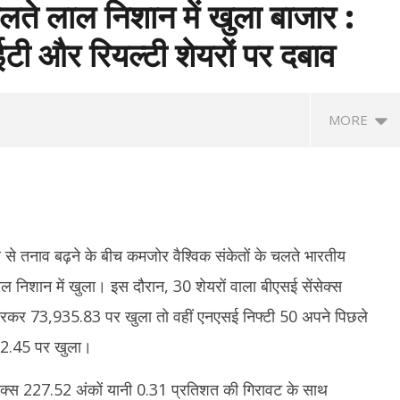
लते लाल निशान में खुला बाजार :
टी और रियल्टी शेयरों पर दबाव
MORE
से तनाव बढ़ने के बीच कमजोर वैश्विक संकेतों के चलते भारतीय
ाल निशान में खुला। इस दौरान, 30 शेयरों वाला बीएसई सेंसेक्स
रकर 73,935.83 पर खुला तो वहीं एनएसई निफ्टी 50 अपने पिछले
anath Tagore Death
Maharashtra News: आतंकवाद पर
दि
82.45 पर खुला।
: राष्ट्रपति नहीं, नेताओं ने दी
महाराष्ट्र सरकार का बड़ा एक्शन, 114 कट्टरपंथी
सुह
 ओम बिड़ला से योगी तक ने किया नमन
प्रकाशनों पर लगाया प्रतिबंध
अग
ेक्स 227.52 अंकों यानी 0.31 प्रतिशत की गिरावट के साथ
June
Ju