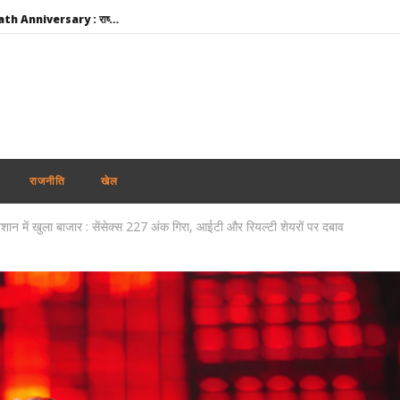
Rabindranath Tagore Death Anniversary : राष्ट्रपति नहीं, नेताओं ने दी श्रद्धांजलि, ओम बिड़ला से योगी तक ने किया नमन
Maharashtra News: आतंकवाद पर महाराष्ट्र सरकार का बड़ा एक्शन, 114 कट्टरपंथी प्रकाशनों पर लगाया प्रतिबंध
दिल्ली-एनसीआर में झमाझम बारिश से मौसम हुआ सुहाना, IMD ने जारी किया येलो अलर्ट; जानें अगले 5 दिनों का हाल
ऊना दलित अत्याचार केस : आरोपियों के बरी होने पर मायावती का हमला, गुजरात सरकार से हाईकोर्ट में सख्त पैरवी की मांग
मोहन भागवत के जेन-जी बयान का भाजपा सांसदों ने किया समर्थन, बोले- युवा विपक्ष के बहकावे में नहीं आएगा
Aban Ahmed : प्रयागराज पहुंचा अबान का शव, अतीक-अशरफ और असद की कब्र के पास होगा सुपुर्द-ए-खाक
राजनीति
खेल
Share Market Today: गिरावट के साथ खुला शेयर बाजार, सेंसेक्स 267 अंक टूटा, निफ्टी 24,600 के नीचे
शान में खुला बाजार : सेंसेक्स 227 अंक गिरा, आईटी और रियल्टी शेयरों पर दबाव
JPSC-JSSC Protest: 14वें दिन भी जारी छात्रों का आंदोलन, भूख हड़ताल पर अड़े अभ्यर्थी; पेपर लीक जांच की मांग तेज
JPSC Exam Scam : मुख्य आरोपी के ससुर से सीआईडी की पूछताछ, करोड़ों की संपत्तियां जांच के दायरे में
Instagram CSEAM: इंस्टाग्राम पर बच्चों के यौन शोषण से जुड़े 50 से अधिक मामलों पर NHRC सख्त, Meta को नोटिस
Rabindranath Tagore Death Anniversary : राष्ट्रपति नहीं, नेताओं ने दी श्रद्धांजलि, ओम बिड़ला से योगी तक ने किया नमन