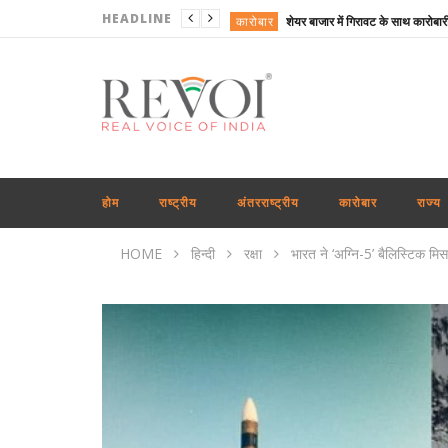
HEADLINE
कारोबार
खेल
अंतरराष्ट्रीय
राष्ट्रीय
महाराष्ट्र
दिल्ली
होम
राष्ट्रीय
अंतरराष्ट्रीय
कारोबार
राज्य
राष्ट्रीय
HOME
हिन्दी
रक्षा
भारत ने ‘अग्नि-5’ बैलिस्टिक म
राष्ट्रीय
उत्तरप्रदेश
कारोबार
कारोबार