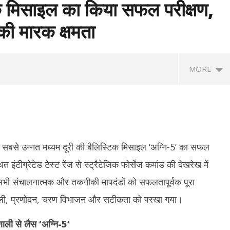
िक मिसाइल का किया सफल परीक्षण,
ी मारक क्षमता
MORE
 सबसे उन्नत मध्यम दूरी की बैलिस्टिक मिसाइल ‘अग्नि-5’ का सफल
इंटीग्रेटेड टेस्ट रेंज से स्ट्रैटेजिक फोर्सेज कमांड की देखरेख में
 सभी संचालनात्मक और तकनीकी मापदंडों को सफलतापूर्वक पूरा
ें गिरावट के साथ कारोबारी सप्ताह का
कोरिया मास्टर्स : अश्मिता की टॉप सीड पर
बां
्रणाली, प्रणोदन, चरण विभाजन और सटीकता को परखा गया।
ेक्स 456 अंक टूटा, निफ्टी 65 अंक
स्तब्धकारी जीत, रक्षिता ने तन्वी को बाहर किया,
अध
सेमीफाइनल में आमने-सामने
A
रणाली से लैस
‘
अग्नि-
5’
August
2