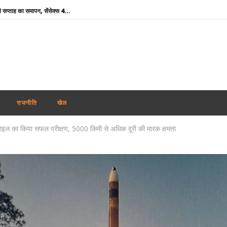
शेयर बाजार में गिरावट के साथ कारोबारी सप्ताह का समापन, सेंसेक्स 456 अंक टूटा, निफ्टी 65 अंक कमजोर
कोरिया मास्टर्स : अश्मिता की टॉप सीड पर स्तब्धकारी जीत, रक्षिता ने तन्वी को बाहर किया, सेमीफाइनल में आमने-सामने
बांग्लादेश ने बिजली व गैस संकट के बीच भारत से अधिक डीजल सप्लाई की अपील की
Rabindranath Tagore Death Anniversary : राष्ट्रपति नहीं, नेताओं ने दी श्रद्धांजलि, ओम बिड़ला से योगी तक ने किया नमन
Maharashtra News: आतंकवाद पर महाराष्ट्र सरकार का बड़ा एक्शन, 114 कट्टरपंथी प्रकाशनों पर लगाया प्रतिबंध
दिल्ली-एनसीआर में झमाझम बारिश से मौसम हुआ सुहाना, IMD ने जारी किया येलो अलर्ट; जानें अगले 5 दिनों का हाल
राजनीति
खेल
ऊना दलित अत्याचार केस : आरोपियों के बरी होने पर मायावती का हमला, गुजरात सरकार से हाईकोर्ट में सख्त पैरवी की मांग
िसाइल का किया सफल परीक्षण, 5000 किमी से अधिक दूरी की मारक क्षमता
मोहन भागवत के जेन-जी बयान का भाजपा सांसदों ने किया समर्थन, बोले- युवा विपक्ष के बहकावे में नहीं आएगा
Aban Ahmed : प्रयागराज पहुंचा अबान का शव, अतीक-अशरफ और असद की कब्र के पास होगा सुपुर्द-ए-खाक
Share Market Today: गिरावट के साथ खुला शेयर बाजार, सेंसेक्स 267 अंक टूटा, निफ्टी 24,600 के नीचे
शेयर बाजार में गिरावट के साथ कारोबारी सप्ताह का समापन, सेंसेक्स 456 अंक टूटा, निफ्टी 65 अंक कमजोर