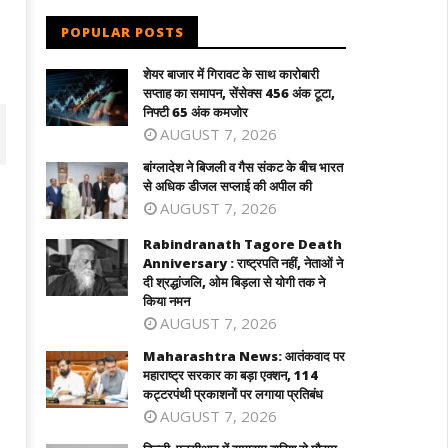
POPULAR POSTS
शेयर बाजार में गिरावट के साथ कारोबारी
सप्ताह का समापन, सेंसेक्स 456 अंक टूटा,
निफ्टी 65 अंक कमजोर
AUGUST 7, 2026
बांग्लादेश ने बिजली व गैस संकट के बीच भारत
से अधिक डीजल सप्लाई की अपील की
AUGUST 7, 2026
Rabindranath Tagore Death
Anniversary : राष्ट्रपति नहीं, नेताओं ने
दी श्रद्धांजलि, ओम बिड़ला से योगी तक ने
किया नमन
AUGUST 7, 2026
Maharashtra News: आतंकवाद पर
महाराष्ट्र सरकार का बड़ा एक्शन, 114
ग्लादेश ने बिजली व गैस संकट के बीच भारत से
Rabindranath Tagore Death
कट्टरपंथी प्रकाशनों पर लगाया प्रतिबंध
िक डीजल सप्लाई की अपील की
Anniversary : राष्ट्रपति नहीं, नेताओं ने दी
AUGUST 7, 2026
श्रद्धांजलि, ओम बिड़ला से योगी तक ने किया नम
ugust
August
1,