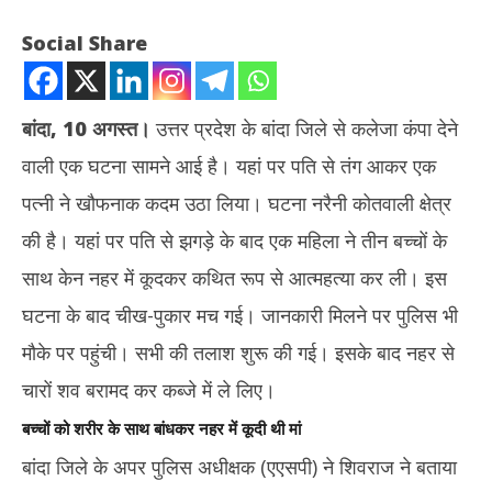
Social Share
बांदा, 10 अगस्त।
उत्तर प्रदेश के बांदा जिले से कलेजा कंपा देने
वाली एक घटना सामने आई है। यहां पर पति से तंग आकर एक
पत्नी ने खौफनाक कदम उठा लिया। घटना नरैनी कोतवाली क्षेत्र
की है। यहां पर पति से झगड़े के बाद एक महिला ने तीन बच्चों के
NOW VIEWING
साथ केन नहर में कूदकर कथित रूप से आत्महत्या कर ली। इस
घटना के बाद चीख-पुकार मच गई। जानकारी मिलने पर पुलिस भी
यूपी के बांदा में पति से तंग परेशान महिला का आत्मघाती कदम, तीन बच्चों संग नहर में
कूदी मां समेत चारों की मौत
गुजर
मौके पर पहुंची। सभी की तलाश शुरू की गई। इसके बाद नहर से
कॉन्
August
चारों शव बरामद कर कब्जे में ले लिए।
10,
Au
2025
10
बच्चों को शरीर के साथ बांधकर नहर में कूदी थी मां
20
बांदा जिले के अपर पुलिस अधीक्षक (एएसपी) ने शिवराज ने बताया