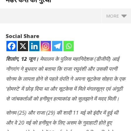
MORE
Social Share
शिलांग, 12 जून।
मेघालय के पुलिस महानिदेशक (डीजीपी) आई
नोंगरांग ने बुधवार को बताया कि राजा रघुवंशी और उसकी पत्नी
सोनम के लापता होने से पहले दंपति ने अपना सूटकेस सोहरा के एक
‘होमस्टे’ में छोड़ दिया था और सूटकेस में मिले मंगलसूत्र एवं अंगूठी
से जांचकर्ताओं को हनीमून हत्याकांड को सुलझाने में मदद मिली।
NOW VIEWING
सोनम (25) और राजा (29) की शादी 11 मई को इंदौर में हुई थी
गुजर
हनीमून हत्याकांड: सोनम के मंगलसूत्र ने खोला राज, डीजीपी ने बताई कैसे सुलझाई
और वे 20 मई को हनीमून के लिए असम के गुवाहाटी होते हुए
कॉन्
राजा रघुवंशी मर्डर केस की गुत्थी
Ju
June