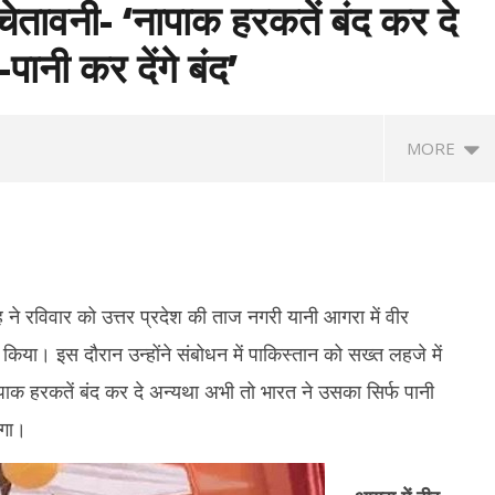
 चेतावनी- ‘नापाक हरकतें बंद कर दे
पानी कर देंगे बंद’
MORE
िंह ने रविवार को उत्तर प्रदेश की ताज नगरी यानी आगरा में वीर
िया। इस दौरान उन्होंने संबोधन में पाकिस्तान को सख्त लहजे में
पाक हरकतें बंद कर दे अन्यथा अभी तो भारत ने उसका सिर्फ पानी
ा महिला टी20 एशिया कप : ACC ने
RSS प्रमुख मोहन भागवत बोले- जब तक
तम
एगा।
ार्यक्रम, 5 सितम्बर को भारत-पाक
असमानता बनी रहेगी, तब तक जारी रहेगा आरक्षण
पर 
सोन
June
Ju
14,