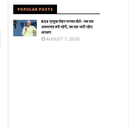
POPULAR POSTS
RSS प्रमुख मोहन भागवत बोले- जब तक
असमानता बनी रहेगी, तब तक जारी रहेगा
आरक्षण
AUGUST 7, 2026
िलनाडु में विजय सरकार का पहला बजट : शादी
माफिया अतीक अहमद के छोटे बेटे अबान की सड़
लड़की को सोने का सिक्का, जन्म पर बच्चे को
दुर्घटना में मौत, छोटे भाई का शव देख बिलख पड़ा
े की अंगूठी
अहजम
ne
June