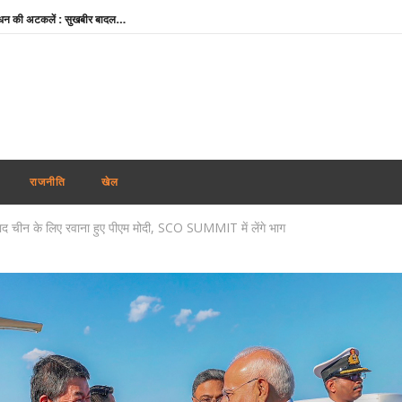
पंजाब में फिर अकाली दल-भाजपा गठबंधन की अटकलें : सुखबीर बादल ने पीएम मोदी से की मुलाकात, AAP ने कसा तंज
थाईलैंड : 9वीं कक्षा के छात्र ने पहले दादा-दादी की हत्या की, फिर स्कूल पहुंचकर 5 शिक्षकों को उतारा मौत के घाट
शेयर बाजार में गिरावट के साथ कारोबारी सप्ताह का समापन, सेंसेक्स 456 अंक टूटा, निफ्टी 65 अंक कमजोर
कोरिया मास्टर्स : अश्मिता की टॉप सीड पर स्तब्धकारी जीत, रक्षिता ने तन्वी को बाहर किया, सेमीफाइनल में आमने-सामने
बांग्लादेश ने बिजली व गैस संकट के बीच भारत से अधिक डीजल सप्लाई की अपील की
Rabindranath Tagore Death Anniversary : राष्ट्रपति नहीं, नेताओं ने दी श्रद्धांजलि, ओम बिड़ला से योगी तक ने किया नमन
राजनीति
खेल
Maharashtra News: आतंकवाद पर महाराष्ट्र सरकार का बड़ा एक्शन, 114 कट्टरपंथी प्रकाशनों पर लगाया प्रतिबंध
द चीन के लिए रवाना हुए पीएम मोदी, SCO SUMMIT में लेंगे भाग
दिल्ली-एनसीआर में झमाझम बारिश से मौसम हुआ सुहाना, IMD ने जारी किया येलो अलर्ट; जानें अगले 5 दिनों का हाल
ऊना दलित अत्याचार केस : आरोपियों के बरी होने पर मायावती का हमला, गुजरात सरकार से हाईकोर्ट में सख्त पैरवी की मांग
भारतीय नाविकों की सुरक्षा सर्वोच्च प्राथमिकता, खाड़ी क्षेत्र में 24 घंटे हेल्पलाइन सक्रिय : विदेश मंत्रालय