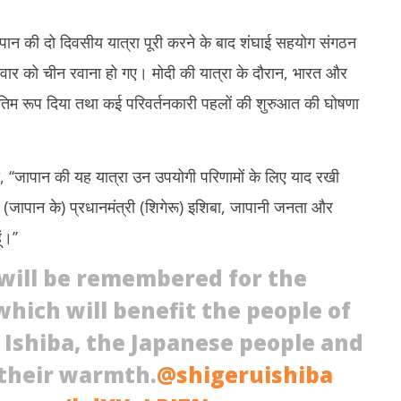
 जापान की दो दिवसीय यात्रा पूरी करने के बाद शंघाई सहयोग संगठन
वार को चीन रवाना हो गए। मोदी की यात्रा के दौरान, भारत और
ंतिम रूप दिया तथा कई परिवर्तनकारी पहलों की शुरुआत की घोषणा
ं की सुरक्षा सर्वोच्च प्राथमिकता,
पंजाब में फिर अकाली दल-भाजपा गठबंधन की
थाई
में 24 घंटे हेल्पलाइन सक्रिय : विदेश
अटकलें : सुखबीर बादल ने पीएम मोदी से की
हत्
मुलाकात, AAP ने कसा तंज
मौ
ा, ‘‘जापान की यह यात्रा उन उपयोगी परिणामों के लिए याद रखी
August
A
30,
3
ं (जापान के) प्रधानमंत्री (शिगेरू) इशिबा, जापानी जनता और
2025
2
।’’
n will be remembered for the
hich will benefit the people of
 Ishiba, the Japanese people and
their warmth.
@shigeruishiba