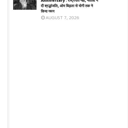
Anniversary : राष्ट्रपति नहीं, नेताओं ने
दी श्रद्धांजलि, ओम बिड़ला से योगी तक ने
किया नमन
AUGUST 7, 2026
लैंड : 9वीं कक्षा के छात्र ने पहले दादा-दादी की
शेयर बाजार में गिरावट के साथ कारोबारी सप्ताह 
या की, फिर स्कूल पहुंचकर 5 शिक्षकों को उतारा
समापन, सेंसेक्स 456 अंक टूटा, निफ्टी 65 अंक
त के घाट
कमजोर
ugust
August
0,
30,
025
2025