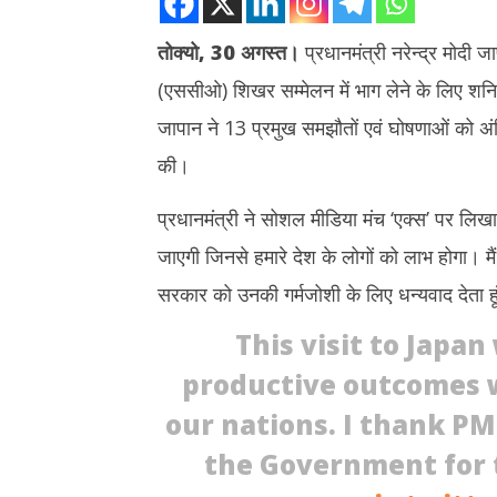
तोक्यो, 30 अगस्त।
प्रधानमंत्री नरेन्द्र मोदी
(एससीओ) शिखर सम्मेलन में भाग लेने के लिए शनि
NOW VIEWING
जापान ने 13 प्रमुख समझौतों एवं घोषणाओं को अ
जापान की सफल यात्रा के बाद चीन के लिए रवाना
भारतीय नाविको
की।
हुए पीएम मोदी, SCO Summit में लेंगे भाग
खाड़ी क्षेत्र 
मंत्रालय
August
प्रधानमंत्री ने सोशल मीडिया मंच ‘एक्स’ पर लिख
August
30,
30,
2025
जाएगी जिनसे हमारे देश के लोगों को लाभ होगा। मै
2025
सरकार को उनकी गर्मजोशी के लिए धन्यवाद देता हूं
This visit to Japa
productive outcomes w
our nations. I thank PM
the Government for 