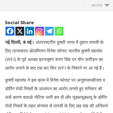
MORE
Social Share
नई दिल्ली
,
9 मई।
अंतरराष्ट्रीय कुश्ती जगत में दुबारा वापसी के
लिए प्रयासरत ओलम्पियन विनेश फोगाट भारतीय कुश्ती महासंघ
(WFI) के पूर्व अध्यक्ष ब्रजभूषण शरण सिंह पर यौन उत्पीड़न का
आरोप लगाने के बाद एक बार फिर WFI के निशाने पर आ गई हैं।
कुश्ती महासंघ ने इस क्रम में विनेश फोगाट पर अनुशासनहीनता व
NOW VIEWING
डोपिंग रोधी नियमों के उल्लंघन का आरोप लगाते हुए शनिवार को
WFI ने विनेश फोगाट को जारी की कारण बताओ नोटिस, 26 जून तक घरेलू
नकली
उन्हें कारण बताओ नोटिस जारी कर दी और यूडब्ल्यूडब्ल्यू के डोपिंग
स्पर्धाओं में भागीदारी पर रोक
‘एना
May
Ma
रोधी नियमों के तहत संन्यास से वापसी के लिए छह माह की अनिवार्य
9,
9,