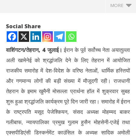
MORE
Social Share
वाशिंगटन/तेहरान, 4 जुलाई।
ईरान के पूर्व सर्वोच्च नेता अयातुल्ला
अली खामेनेई को श्रद्धांजलि देने के लिए तेहरान में आयोजित
राजकीय समारोह में देश-विदेश के वरिष्ठ नेताओं, धार्मिक हस्तियों
और गणमान्य लोगों की बड़ी संख्या में मौजूदगी रही। राजधानी
तेहरान के इमाम खुमैनी मोसल्ला प्रार्थना हॉल में शुक्रवार सुबह
NOW VIEWING
शुरू हुआ श्रद्धांजलि कार्यक्रम पूरे दिन जारी रहा। समारोह में ईरान
पूर्व सर्वोच्च नेता अयातुल्ला अली खामेनेई को श्रद्धांजलि, तेहरान में जुटे कई देशों के
PCI 
के राष्ट्रपति मसूद पेजेश्कियन, संसद अध्यक्ष मोहम्मद बाकर
शीर्ष नेता
MDR
गलीबाफ, न्यायपालिका प्रमुख गुलाम हुसैन मोहसेनी-एजेई तथा
July
Jul
4,
4,
एक्सपीडिएंसी डिस्कर्नमेंट काउंसिल के अध्यक्ष सादिक अमोली