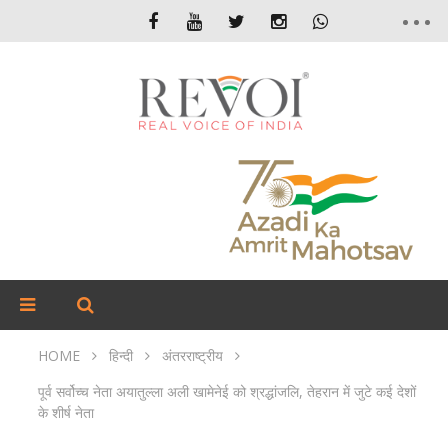
HOME
हिन्दी
अंतरराष्ट्रीय
पूर्व सर्वोच्च नेता अयातुल्ला अली खामेनेई को श्रद्धांजलि, तेहरान में जुटे कई देशों
के शीर्ष नेता