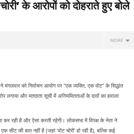
ोरी’ के आरोपों को दोहराते हुए बोले
MORE
ी ने मंगलवार को निर्वाचन आयोग पर ‘‘एक व्यक्ति, एक वोट’’ के सिद्धांत
आरोप लगाया और मतदाता सूची में अनियमितताओं के दावों का हवाला
ा महिला टी20 एशिया कप : ACC ने
RSS प्रमुख मोहन भागवत बोले- जब तक
तम
ार्यक्रम, 5 सितम्बर को भारत-पाक
असमानता बनी रहेगी, तब तक जारी रहेगा आरक्षण
पर 
्षा कर रही है और ऐसा करती रहेगी। लोकसभा में विपक्ष के नेता ने
सोन
August
 एक सीट की बात नहीं है (जहां ‘वोट चोरी’ हो रही है), बल्कि कई
A
12,