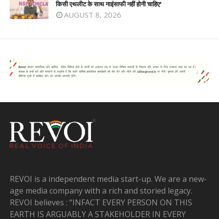
किसी एथलीट के साथ नाइंसाफी नहीं होनी चाहिए’
AUGUST 8, 2026
REVOI is a independent media start-up. We are a new-
age media company with a rich and storied legacy.
REVOI believes : “INFACT EVERY PERSON ON THIS
EARTH IS ARGUABLY A STAKEHOLDER IN EVERY