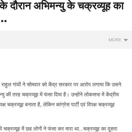
 के दौरान अभिमन्यु के चक्रव्यूह का
ा…
MORE
्ष राहुल गांधी ने सोमवार को केंद्र सरकार पर आरोप लगाया कि उसने
यु की तरह चक्रव्यूह में फंसा दिया है। उन्होंने लोकसभा में केंद्रीय
्ष चक्रव्यूह बनाता है, लेकिन कांग्रेस पार्टी एवं विपक्ष चक्रव्यूह
त्रों की सरकार के साथ पहले दौर की
‘मेरे मित्र, धन्यवाद’ : नेतन्याहू ने पीएम मोदी का
NSF
, आंदोलन जारी रखने पर अडिग
जताया आभार, भारत-इजराइल रिश्ते मजबूत करने
प्र
पर जोर
नाइ
को चक्रव्यूह में छह लोगों ने फंसा कर मारा था…चक्रव्यूह का दूसरा
July
Ju