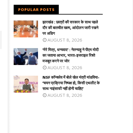
POPULAR POSTS
झारखंड : छात्रों की सरकार के साथ पहले
दौर की बातचीत खत्म, आंदोलन जारी रखने
पर अडिग
AUGUST 8, 2026
‘मेरे मित्र, धन्यवाद’ : नेतन्याहू ने पीएम मोदी
का जताया आभार, भारत-इजराइल रिश्ते
मजबूत करने पर जोर
AUGUST 8, 2026
NSF कॉन्क्लेव में बोले खेल मंत्री मांडविया-
‘चयन प्रक्रिया निष्पक्ष हो, किसी एथलीट के
साथ नाइंसाफी नहीं होनी चाहिए’
AUGUST 8, 2026
 कॉन्क्लेव में बोले खेल मंत्री मांडविया- ‘चयन
तमिलनाडु के सीएम विजय को राहत : पत्नी संगीता
क्रिया निष्पक्ष हो, किसी एथलीट के साथ
वापस ली तलाक की अर्जी
ंसाफी नहीं होनी चाहिए’
July
ly
29,