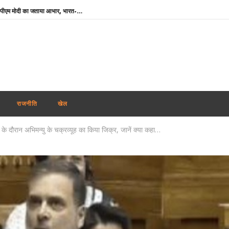
‘मेरे मित्र, धन्यवाद’ : नेतन्याहू ने पीएम मोदी का जताया आभार, भारत-इजराइल रिश्ते मजबूत करने पर जोर
NSF कॉन्क्लेव में बोले खेल मंत्री मांडविया- ‘चयन प्रक्रिया निष्पक्ष हो, किसी एथलीट के साथ नाइंसाफी नहीं होनी चाहिए’
तमिलनाडु के सीएम विजय को राहत : पत्नी संगीता ने वापस ली तलाक की अर्जी
भारतीय नाविकों की सुरक्षा सर्वोच्च प्राथमिकता, खाड़ी क्षेत्र में 24 घंटे हेल्पलाइन सक्रिय : विदेश मंत्रालय
पंजाब में फिर अकाली दल-भाजपा गठबंधन की अटकलें : सुखबीर बादल ने पीएम मोदी से की मुलाकात, AAP ने कसा तंज
थाईलैंड : 9वीं कक्षा के छात्र ने पहले दादा-दादी की हत्या की, फिर स्कूल पहुंचकर 5 शिक्षकों को उतारा मौत के घाट
राजनीति
खेल
शेयर बाजार में गिरावट के साथ कारोबारी सप्ताह का समापन, सेंसेक्स 456 अंक टूटा, निफ्टी 65 अंक कमजोर
ा के दौरान अभिमन्यु के चक्रव्यूह का किया जिक्र, जानें क्या कहा…
कोरिया मास्टर्स : अश्मिता की टॉप सीड पर स्तब्धकारी जीत, रक्षिता ने तन्वी को बाहर किया, सेमीफाइनल में आमने-सामने
बांग्लादेश ने बिजली व गैस संकट के बीच भारत से अधिक डीजल सप्लाई की अपील की
झारखंड : छात्रों की सरकार के साथ पहले दौर की बातचीत खत्म, आंदोलन जारी रखने पर अडिग