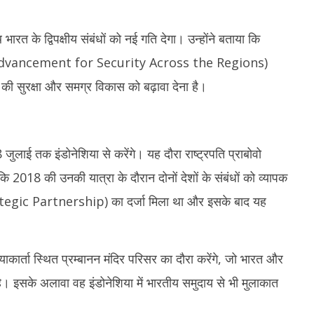
से जुड़े 50 से अधिक मामलों पर
पीएम मोदी बोले- हथकरघा क्षेत्र आत्मनिर्भर भारत
से 
, Meta को नोटिस
और महिला सशक्तिकरण का मजबूत आधार
मां
 भारत के द्विपक्षीय संबंधों को नई गति देगा। उन्होंने बताया कि
July
Ju
6,
6,
vancement for Security Across the Regions)
2026
2
ों की सुरक्षा और समग्र विकास को बढ़ावा देना है।
जुलाई तक इंडोनेशिया से करेंगे। यह दौरा राष्ट्रपति प्राबोवो
 कि 2018 की उनकी यात्रा के दौरान दोनों देशों के संबंधों को व्यापक
gic Partnership) का दर्जा मिला था और इसके बाद यह
ग्याकार्ता स्थित प्रम्बानन मंदिर परिसर का दौरा करेंगे, जो भारत और
 है। इसके अलावा वह इंडोनेशिया में भारतीय समुदाय से भी मुलाकात