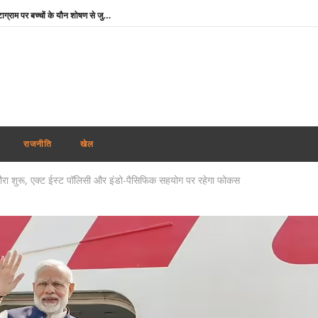
Instagram CSEAM: इंस्टाग्राम पर बच्चों के यौन शोषण से जुड़े 50 से अधिक मामलों पर NHRC सख्त, Meta को नोटिस
National Handloom Day 2026: पीएम मोदी बोले- हथकरघा क्षेत्र आत्मनिर्भर भारत और महिला सशक्तिकरण का मजबूत आधार
जेपीएससी-JSSC भर्ती विवाद: राहुल गांधी ने छात्रों से फोन पर की बातचीत, कहा- व्हाट्सएप पर भेजें मांगों का ज्ञापन
दुबई में होगा महिला टी20 एशिया कप : ACC ने जारी किया कार्यक्रम, 5 सितम्बर को भारत-पाक की टक्कर
RSS प्रमुख मोहन भागवत बोले- जब तक असमानता बनी रहेगी, तब तक जारी रहेगा आरक्षण
तमिलनाडु में विजय सरकार का पहला बजट : शादी पर लड़की को सोने का सिक्का, जन्म पर बच्चे को सोने की अंगूठी
राजनीति
खेल
माफिया अतीक अहमद के छोटे बेटे अबान की सड़क दुर्घटना में मौत, छोटे भाई का शव देख बिलख पड़ा अहजम
 दौरा शुरू, एक्ट ईस्ट पॉलिसी और इंडो-पैसिफिक सहयोग पर रहेगा फोकस
उमशंकर सिंह के निधन से दुखी बसपा प्रमुख मायावती बोलीं- ‘वह मुझे अपनी सगी बहन मानते थे, कभी नहीं किया विश्वासघात’
अभिजीत दिपके ने लॉन्च किया नया अभियान ‘क्या बोलती पब्लिक’, बोले – शिक्षा कमाई का जरिया नहीं
रेप कांड : तहलका मैगज़ीन के पूर्व सम्पादक तरुण तेजपाल दोषी करार, बॉम्बे हाई कोर्ट ने सुनाई 10 साल की सजा
Instagram CSEAM: इंस्टाग्राम पर बच्चों के यौन शोषण से जुड़े 50 से अधिक मामलों पर NHRC सख्त, Meta को नोटिस