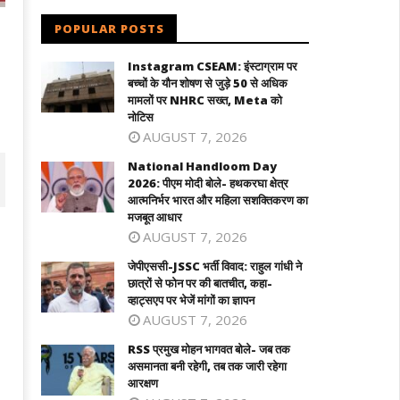
POPULAR POSTS
Instagram CSEAM: इंस्टाग्राम पर
बच्चों के यौन शोषण से जुड़े 50 से अधिक
मामलों पर NHRC सख्त, Meta को
नोटिस
AUGUST 7, 2026
National Handloom Day
2026: पीएम मोदी बोले- हथकरघा क्षेत्र
आत्मनिर्भर भारत और महिला सशक्तिकरण का
मजबूत आधार
AUGUST 7, 2026
जेपीएससी-JSSC भर्ती विवाद: राहुल गांधी ने
छात्रों से फोन पर की बातचीत, कहा-
व्हाट्सएप पर भेजें मांगों का ज्ञापन
AUGUST 7, 2026
RSS प्रमुख मोहन भागवत बोले- जब तक
असमानता बनी रहेगी, तब तक जारी रहेगा
आरक्षण
ीएससी-JSSC भर्ती विवाद: राहुल गांधी ने छात्रों
दुबई में होगा महिला टी20 एशिया कप : ACC ने