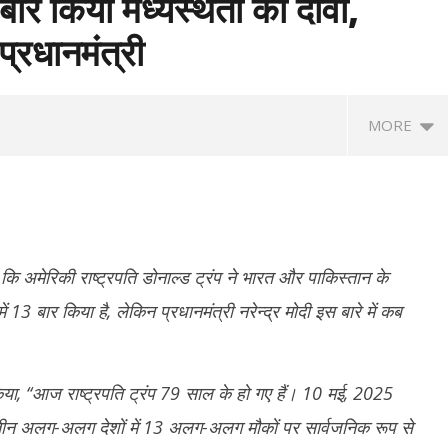
 बार किया मध्यस्थता का दावा,
प्रधानमंत्री
MORE
कि अमेरिकी राष्ट्रपति डोनाल्ड ट्रंप ने भारत और पाकिस्तान के
ें 13 बार किया है, लेकिन प्रधानमंत्री नरेन्द्र मोदी इस बारे में कब
 ने लॉन्च किया नया अभियान ‘क्या
रेप कांड : तहलका मैगज़ीन के पूर्व सम्पादक तरुण
शेय
’, बोले - शिक्षा कमाई का जरिया नहीं
तेजपाल दोषी करार, बॉम्बे हाई कोर्ट ने सुनाई 10
चढ़
िया, ‘‘आज राष्ट्रपति ट्रंप 79 साल के हो गए हैं। 10 मई, 2025
साल की सजा
Ju
े तीन अलग-अलग देशों में 13 अलग-अलग मौकों पर सार्वजनिक रूप से
June
1