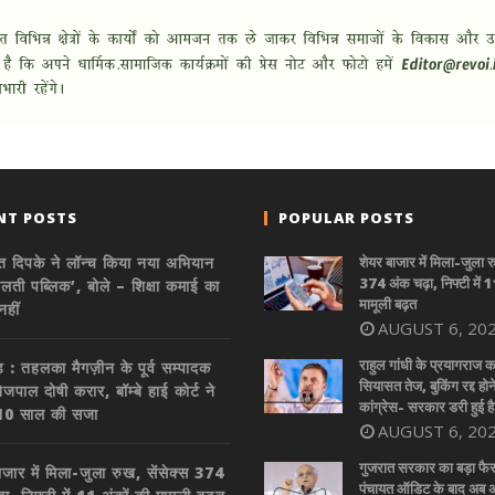
NT POSTS
POPULAR POSTS
 दिपके ने लॉन्च किया नया अभियान
शेयर बाजार में मिला-जुला र
374 अंक चढ़ा, निफ्टी में 1
ोलती पब्लिक’, बोले – शिक्षा कमाई का
मामूली बढ़त
नहीं
AUGUST 6, 20
राहुल गांधी के प्रयागराज क
ड : तहलका मैगज़ीन के पूर्व सम्पादक
सियासत तेज, बुकिंग रद्द होन
जपाल दोषी करार, बॉम्बे हाई कोर्ट ने
कांग्रेस- सरकार डरी हुई है
 10 साल की सजा
AUGUST 6, 20
गुजरात सरकार का बड़ा फै
ाजार में मिला-जुला रुख, सेंसेक्स 374
पंचायत ऑडिट के बाद अब अन