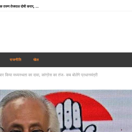
रेप कांड : तहलका मैगज़ीन के पूर्व सम्पादक तरुण तेजपाल दोषी करार, बॉम्बे हाई कोर्ट ने सुनाई 10 साल की सजा
शेयर बाजार में मिला-जुला रुख, सेंसेक्स 374 अंक चढ़ा, निफ्टी में 11 अंकों की मामूली बढ़त
‘विकसित भारत’ विजन को आगे बढ़ाने में प्रादेशिक सेना का योगदान महत्वपूर्ण : राजनाथ सिंह
मोदी कैबिनेट ने GOBARdhan योजना को दी मंजूरी : गोबर व जैविक कचरे से बनेगी स्वच्छ ऊर्जा
राहुल गांधी के प्रयागराज कार्यक्रम पर सियासत तेज, बुकिंग रद्द होने पर बोली कांग्रेस- सरकार डरी हुई है
Uttarakhand Rain Alert: किन्नौर में भूस्खलन से NH-5 बंद, बद्रीनाथ हाईवे समेत कई सड़कें प्रभावित
राजनीति
खेल
गुजरात सरकार का बड़ा फैसला : पंचायत ऑडिट के बाद अब अनिवार्य होगी ‘एग्जिट कॉन्फ्रेंस’, भ्रष्टाचार पर लगेगी लगाम
ार किया मध्यस्थता का दावा, कांग्रेस का तंज- कब बोलेंगे प्रधानमंत्री
कांवड़ यात्रा पर मौलाना साजिद रशीदी का विवादित बयान, कहा- उपद्रव करने वाले शिवभक्त नहीं, आतंकवादी हैं
केयरगिवर्स पर नीति आयोग की रिपोर्ट, कहा- भारत बन सकता है वैश्विक देखभाल सेवाओं का हब
अभिजीत दिपके ने लॉन्च किया नया अभियान ‘क्या बोलती पब्लिक’, बोले – शिक्षा कमाई का जरिया नहीं