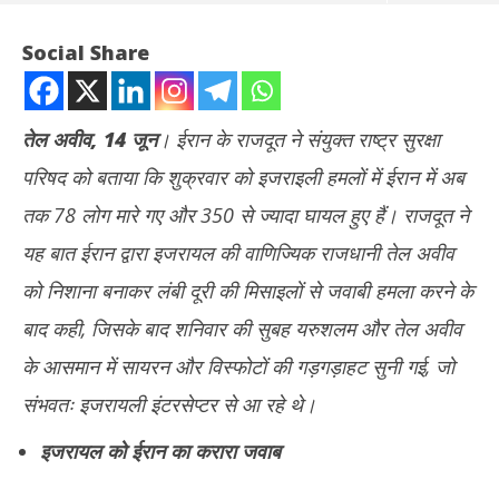
Social Share
तेल अवीव, 14 जून
। ईरान के राजदूत ने संयुक्त राष्ट्र सुरक्षा
परिषद को बताया कि शुक्रवार को इजराइली हमलों में ईरान में अब
तक 78 लोग मारे गए और 350 से ज्यादा घायल हुए हैं। राजदूत ने
यह बात ईरान द्वारा इजरायल की वाणिज्यिक राजधानी तेल अवीव
को निशाना बनाकर लंबी दूरी की मिसाइलों से जवाबी हमला करने के
NOW VIEWING
बाद कही, जिसके बाद शनिवार की सुबह यरुशलम और तेल अवीव
ईरान ने रात में इजरायल पर बरपाया कहर: तेल अवीव समेत कई प्रमुख शहरों में
दुबई
के आसमान में सायरन और विस्फोटों की गड़गड़ाहट सुनी गई, जो
धमाके, जानें कितना नुकसान हुआ
को 
संभवतः इजरायली इंटरसेप्टर से आ रहे थे।
June
Ju
14,
14
इजरायल को ईरान का करारा जवाब
2025
20